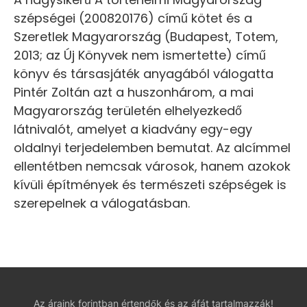
szépségei (200820176) című kötet és a
Szeretlek Magyarország (Budapest, Totem,
2013; az Új Könyvek nem ismertette) című
könyv és társasjáték anyagából válogatta
Pintér Zoltán azt a huszonhárom, a mai
Magyarország területén elhelyezkedő
látnivalót, amelyet a kiadvány egy-egy
oldalnyi terjedelemben bemutat. Az alcímmel
ellentétben nemcsak városok, hanem azokok
kívüli építmények és természeti szépségek is
szerepelnek a válogatásban.
Az áraink forintban értendők és az áfát tartalmazzák!