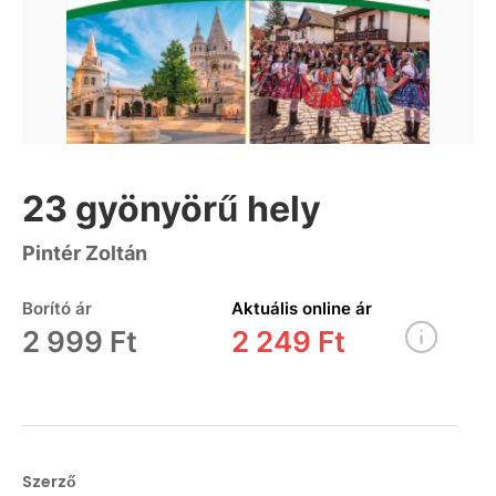
23 gyönyörű hely
Pintér Zoltán
Borító ár
Aktuális online ár
2 999 Ft
2 249 Ft
Szerző