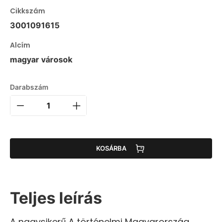
Cikkszám
3001091615
Alcím
magyar városok
Darabszám
KOSÁRBA
Teljes leírás
A nagysikerű A történelmi Magyarország