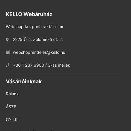
KELLO Webáruház
Webshop központi raktár címe
2225 Üllő, Zöldmező út. 2.
webshoprendeles@kello.hu
+36 1 237 6900 / 3-as mellék
Vásárlóinknak
Rólunk
ÁSZF
GY.I.K.