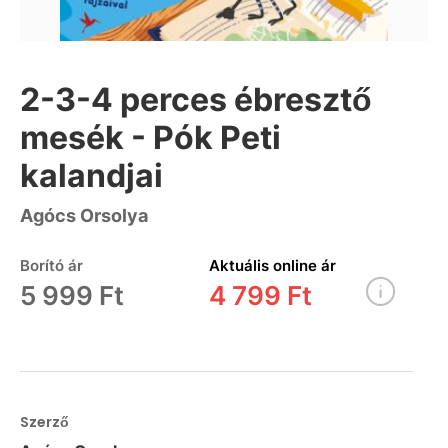
2-3-4 perces ébresztő
mesék - Pók Peti
kalandjai
Agócs Orsolya
Borító ár
Aktuális online ár
5 999 Ft
4 799 Ft
Szerző