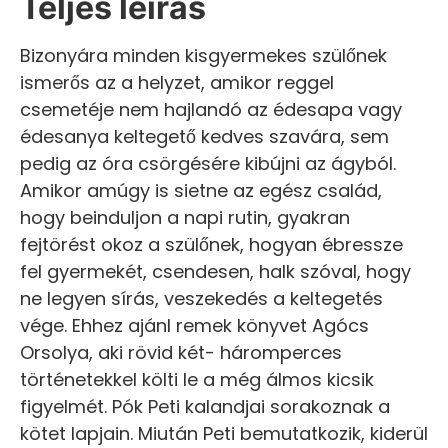
Teljes leírás
Bizonyára minden kisgyermekes szülőnek
ismerős az a helyzet, amikor reggel
csemetéje nem hajlandó az édesapa vagy
édesanya keltegető kedves szavára, sem
pedig az óra csörgésére kibújni az ágyból.
Amikor amúgy is sietne az egész család,
hogy beinduljon a napi rutin, gyakran
fejtörést okoz a szülőnek, hogyan ébressze
fel gyermekét, csendesen, halk szóval, hogy
ne legyen sírás, veszekedés a keltegetés
vége. Ehhez ajánl remek könyvet Agócs
Orsolya, aki rövid két- háromperces
történetekkel költi le a még álmos kicsik
figyelmét. Pók Peti kalandjai sorakoznak a
kötet lapjain. Miután Peti bemutatkozik, kiderül