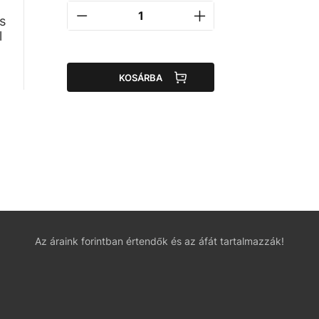
s
l
KOSÁRBA
Az áraink forintban értendők és az áfát tartalmazzák!