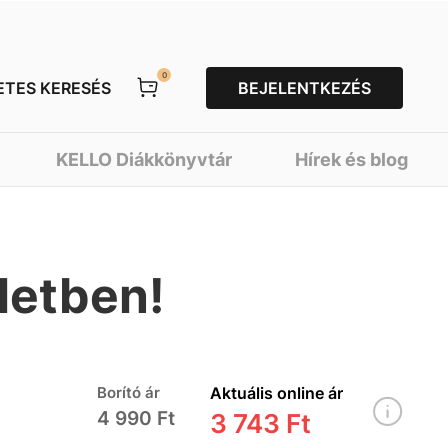
0
ETES KERESÉS
BEJELENTKEZÉS
KELLO Diákkönyvtár
Hírek és blog
letben!
Borító ár
Aktuális online ár
4 990 Ft
3 743 Ft