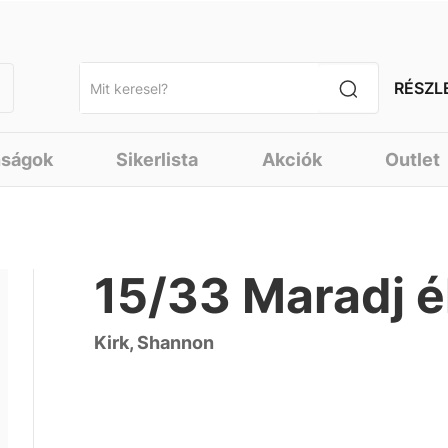
RÉSZL
nságok
Sikerlista
Akciók
Outlet
15/33 Maradj é
Kirk, Shannon