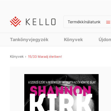
Termékkínálatunk
Tankönyvjegyzék
Könyvek
Újdo
Könyvek
15/33 Maradj életben!