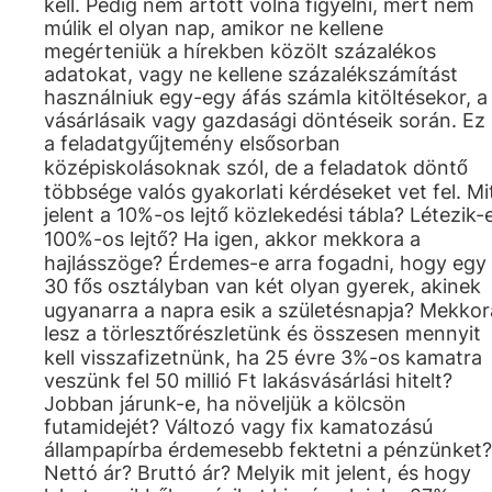
kell. Pedig nem ártott volna figyelni, mert nem
múlik el olyan nap, amikor ne kellene
megérteniük a hírekben közölt százalékos
adatokat, vagy ne kellene százalékszámítást
használniuk egy-egy áfás számla kitöltésekor, a
vásárlásaik vagy gazdasági döntéseik során. Ez
a feladatgyűjtemény elsősorban
középiskolásoknak szól, de a feladatok döntő
többsége valós gyakorlati kérdéseket vet fel. Mi
jelent a 10%-os lejtő közlekedési tábla? Létezik-
100%-os lejtő? Ha igen, akkor mekkora a
hajlásszöge? Érdemes-e arra fogadni, hogy egy
30 fős osztályban van két olyan gyerek, akinek
ugyanarra a napra esik a születésnapja? Mekkor
lesz a törlesztőrészletünk és összesen mennyit
kell visszafizetnünk, ha 25 évre 3%-os kamatra
veszünk fel 50 millió Ft lakásvásárlási hitelt?
Jobban járunk-e, ha növeljük a kölcsön
futamidejét? Változó vagy fix kamatozású
állampapírba érdemesebb fektetni a pénzünket?
Nettó ár? Bruttó ár? Melyik mit jelent, és hogy