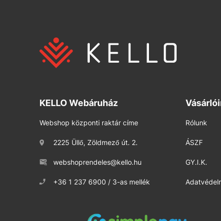
KELLO Webáruház
Vásárló
Webshop központi raktár címe
Rólunk
2225 Üllő, Zöldmező út. 2.
ÁSZF
webshoprendeles@kello.hu
GY.I.K.
+36 1 237 6900 / 3-as mellék
Adatvédelm