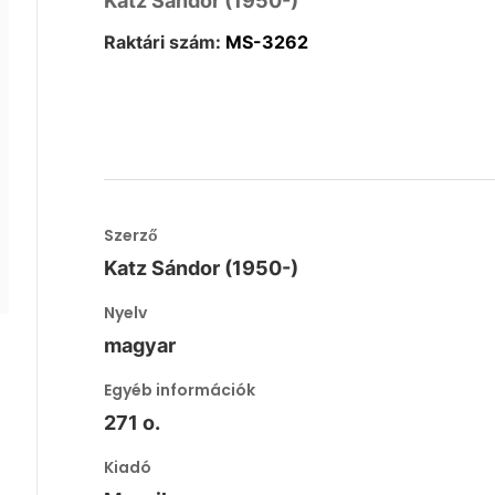
Katz Sándor (1950-)
Raktári szám:
MS-3262
Szerző
Katz Sándor (1950-)
Nyelv
magyar
Egyéb információk
271 o.
Kiadó