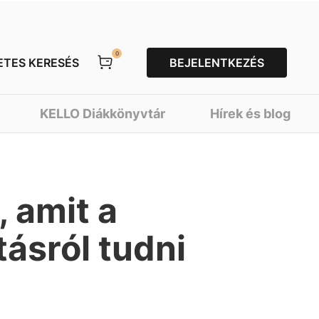
0
ETES KERESÉS
BEJELENTKEZÉS
KELLO Diákkönyvtár
Hírek és blog
 amit a
ásról tudni