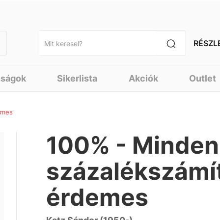
RÉSZL
nságok
Sikerlista
Akciók
Outlet
emes
100% - Minden,
százalékszámít
érdemes