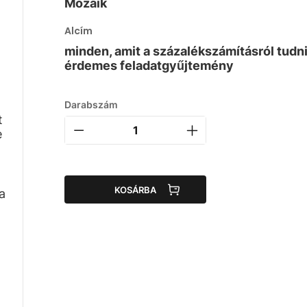
Mozaik
Alcím
minden, amit a százalékszámításról tudn
érdemes feladatgyűjtemény
Darabszám
t
e
KOSÁRBA
a