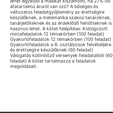
lehet egyikből a másikat kiszámolni, ha 27%-os
áfatartalmú áruról van szó? A bőséges és
változatos feladatgyűjtemény az érettségire
készülőknek, a matematika szakos tanároknak,
tanárjelölteknek és az érdeklődő felnőtteknek is
hasznos lehet. A kötet felépítése: Kidolgozott
mintafeladatok 12 témakörben (100 feladat)
Gyakorlófeladatok 12 témakörben (100 feladat)
Gyakorlófeladatok a 8. osztályosok felvételijére
és érettségire készülőknek (60 feladat)
Válogatás különböző versenyek feladataiból (60
feladat) A kötet tartalmazza a feladatok
megoldásait.