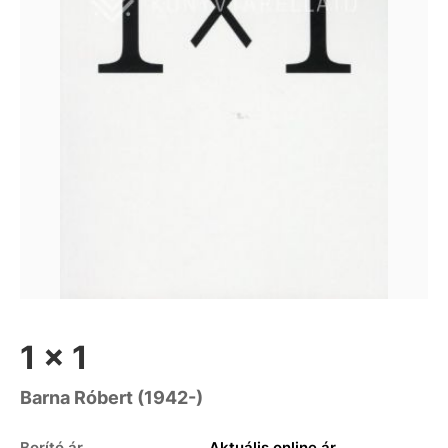
1 x 1
Barna Róbert (1942-)
Borító ár
Aktuális online ár