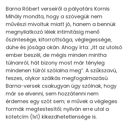
Barna Róbert verseiről a pályatárs Kornis
Mihály mondta, hogy a szövegük nem
művészi mivoltuk miatt jó, hanem a bennük
megnyilatkozó lélek intimitásig menő
őszintesége, kiforrottsága, véglegessége,
dühe és jósága okán. Ahogy írta: „itt az utolsó
ember beszél, de mégis minden mintha
túlnanról, hát bizony most már tényleg
mindenen túlról szólalna meg”. A szűkszavú,
feszes, olykor szálkás megfogalmazású
Barna-versek csakugyan úgy szólnak, hogy
már se elvenni, sem hozzátenni nem
érdemes egy szót sem; e művek a végleges
formák megtestesítői; nyilván erre utal a
kötetcím (1x1) kikezdhetetlensége is.