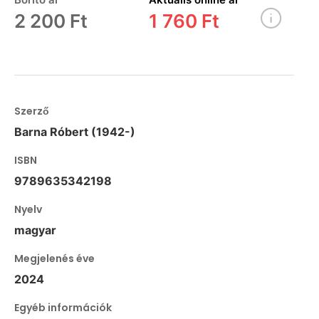
2 200 Ft
1 760 Ft
Szerző
Barna Róbert (1942-)
ISBN
9789635342198
Nyelv
magyar
Megjelenés éve
2024
Egyéb információk