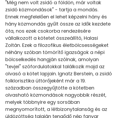
"Még nem volt zsidó a földön, már voltak
zsidó közmondások" - tartja a mondás.
Ennek megfelelően el lehet képzelni hány és
hány közmondás gyűlt össze az idők kezdete
óta, nos ezek csokorba rendezésére
vállalkozott a kötetet összeállító, Halasi
Zoltán. Ezek a filozofikus életbölcsességeket
néhány szóban tömörítő igazságok a népi
bölcselkedés hangján szólnak, amolyan
"tevjei" szófordulatokkal találkozik majd az
olvasó a kötet lapjain. Ignatz Berstein, a zsidó
folklorisztika úttörőjeként már a 19.
században összegyűjtötte a kötetben
olvasható közmondások nagyobbik részét,
melyek többnyire egy sorsában
megnyomorított, a létbizonytalanság és az
üldözöttség talaján tengődő nép fanyar