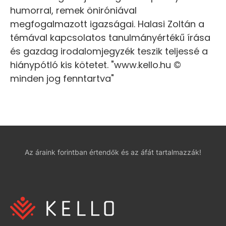
humorral, remek öniróniával
megfogalmazott igazságai. Halasi Zoltán a
témával kapcsolatos tanulmányértékű írása
és gazdag irodalomjegyzék teszik teljessé a
hiánypótló kis kötetet. "www.kello.hu ©
minden jog fenntartva"
Az áraink forintban értendők és az áfát tartalmazzák!