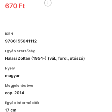
670 Ft
ISBN
9786155041112
Egyéb szerzőség
Halasi Zoltán (1954-) (vál., ford., utószó)
Nyelv
magyar
Megjelenés éve
cop. 2014
Egyéb információk
17 cm