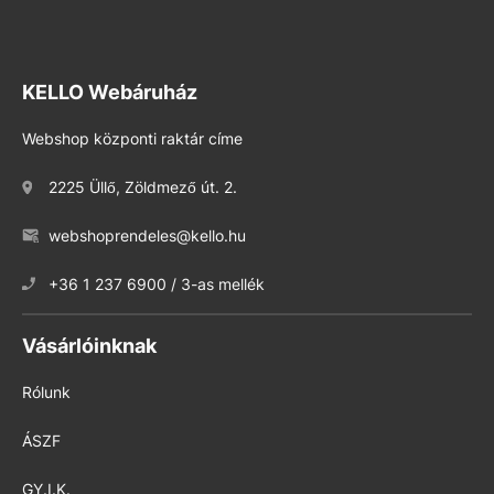
KELLO Webáruház
Webshop központi raktár címe
2225 Üllő, Zöldmező út. 2.
webshoprendeles@kello.hu
+36 1 237 6900 / 3-as mellék
Vásárlóinknak
Rólunk
ÁSZF
GY.I.K.