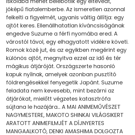
iskolába menet belebotlik egy eltévedt,
jóképű fiatalemberbe. Az ismeretlen azonnal
felkelti a figyelmét, ugyanis váltig állítja: egy
ajtót keres. Ellenállhatatlan kíváncsiságának
engedve Suzume a férfi nyomába ered. A
várostól távol, egy elhagyatott vidékre követi.
Romok közé jut, és az egyikben megérint egy
különös ajtót, megnyitva ezzel az idő és tér
mágikus átjáróját. Országszerte hasonló
kapuk nyílnak, amelyek azonban pusztító
földrengésekkel fenyegetik Japánt. Suzume
feladata nem kevesebb, mint bezárni az
átjárókat, mielőtt végzetes katasztrófa
sújtana le hazájára… A MAI ANIMEMŰVÉSZET
NAGYMESTERE, MAKOTO SHINKAI VILÁGSIKERT
ARATOTT ANIMEFILMJÉT A DÍJNYERTES
MANGAALKOTÓ, DENKI AMASHIMA DOLGOZTA