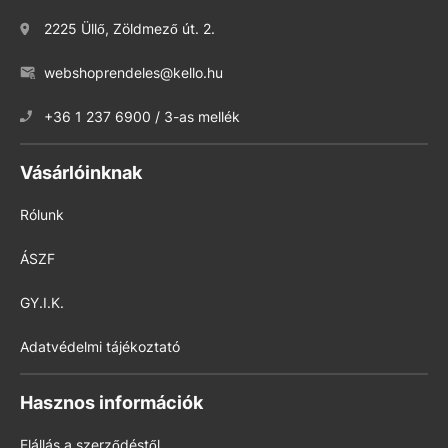
2225 Üllő, Zöldmező út. 2.
webshoprendeles@kello.hu
+36 1 237 6900 / 3-as mellék
Vásárlóinknak
Rólunk
ÁSZF
GY.I.K.
Adatvédelmi tájékoztató
Hasznos információk
Elállás a szerződéstől