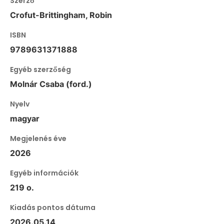
Szerző
Crofut-Brittingham, Robin
ISBN
9789631371888
Egyéb szerzőség
Molnár Csaba (ford.)
Nyelv
magyar
Megjelenés éve
2026
Egyéb információk
219 o.
Kiadás pontos dátuma
2026.05.14