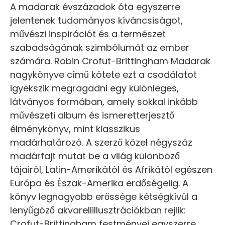
A madarak évszázadok óta egyszerre
jelentenek tudományos kíváncsiságot,
művészi inspirációt és a természet
szabadságának szimbólumát az ember
számára. Robin Crofut-Brittingham Madarak
nagykönyve című kötete ezt a csodálatot
igyekszik megragadni egy különleges,
látványos formában, amely sokkal inkább
művészeti album és ismeretterjesztő
élménykönyv, mint klasszikus
madárhatározó. A szerző közel négyszáz
madárfajt mutat be a világ különböző
tájairól, Latin-Amerikától és Afrikától egészen
Európa és Észak-Amerika erdőségeiig. A
könyv legnagyobb erőssége kétségkívül a
lenyűgöző akvarellillusztrációkban rejlik:
Crofut-Brittingham festményei egyszerre