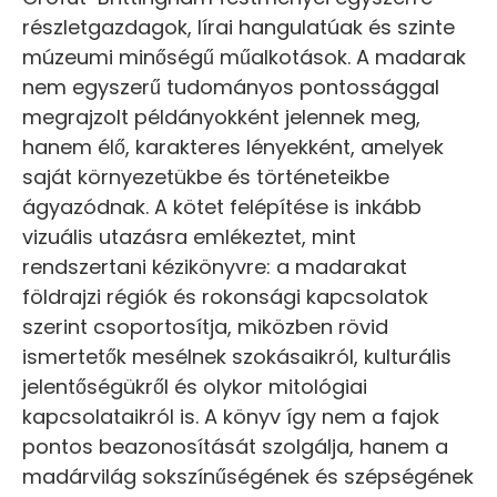
részletgazdagok, lírai hangulatúak és szinte
múzeumi minőségű műalkotások. A madarak
nem egyszerű tudományos pontossággal
megrajzolt példányokként jelennek meg,
hanem élő, karakteres lényekként, amelyek
saját környezetükbe és történeteikbe
ágyazódnak. A kötet felépítése is inkább
vizuális utazásra emlékeztet, mint
rendszertani kézikönyvre: a madarakat
földrajzi régiók és rokonsági kapcsolatok
szerint csoportosítja, miközben rövid
ismertetők mesélnek szokásaikról, kulturális
jelentőségükről és olykor mitológiai
kapcsolataikról is. A könyv így nem a fajok
pontos beazonosítását szolgálja, hanem a
madárvilág sokszínűségének és szépségének