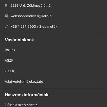
2225 Üllő, Zöldmező út. 2.
webshoprendeles@kello.hu
+36 1 237 6900 / 3-as mellék
Vásárlóinknak
Rólunk
ÁSZF
GY.I.K.
Adatvédelmi tájékoztató
Hasznos információk
Elállás a szerződéstől