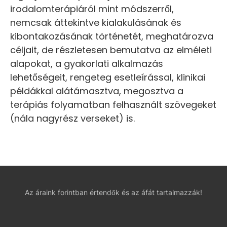
irodalomterápiáról mint módszerről,
nemcsak áttekintve kialakulásának és
kibontakozásának történetét, meghatározva
céljait, de részletesen bemutatva az elméleti
alapokat, a gyakorlati alkalmazás
lehetőségeit, rengeteg esetleírással, klinikai
példákkal alátámasztva, megosztva a
terápiás folyamatban felhasznált szövegeket
(nála nagyrész verseket) is.
Az áraink forintban értendők és az áfát tartalmazzák!