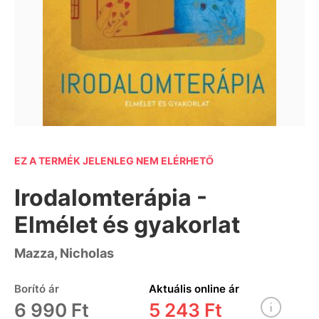
EZ A TERMÉK JELENLEG NEM ELÉRHETŐ
Irodalomterápia -
Elmélet és gyakorlat
Mazza, Nicholas
Borító ár
Aktuális online ár
6 990 Ft
5 243 Ft