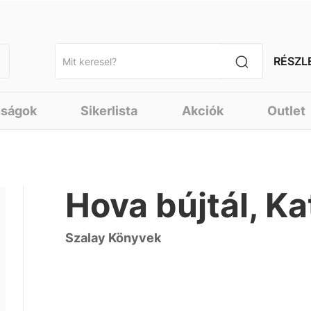
RÉSZL
nságok
Sikerlista
Akciók
Outlet
Hova bújtál, Ka
Szalay Könyvek