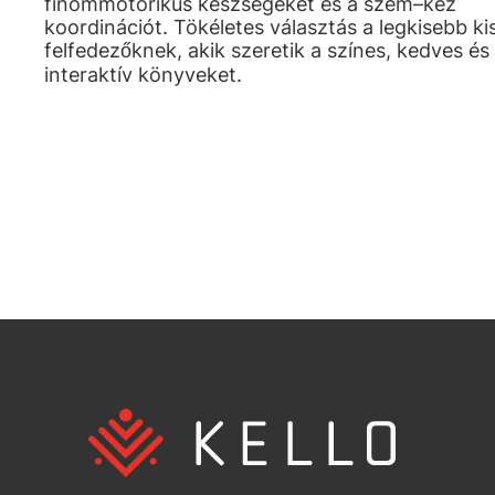
finommotorikus készségeket és a szem–kéz
koordinációt. Tökéletes választás a legkisebb ki
felfedezőknek, akik szeretik a színes, kedves és
interaktív könyveket.