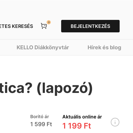
0
ETES KERESÉS
BEJELENTKEZÉS
KELLO Diákkönyvtár
Hírek és blog
tica? (lapozó)
Borító ár
Aktuális online ár
1 599 Ft
1 199 Ft