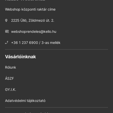
Webshop központi raktár címe
2225 Üllő, Zöldmező út. 2.
webshoprendeles@kello.hu
+36 1 237 6900 / 3-as mellék
Vásárlóinknak
Rólunk
ÁSZF
GY.I.K.
Adatvédelmi tájékoztató