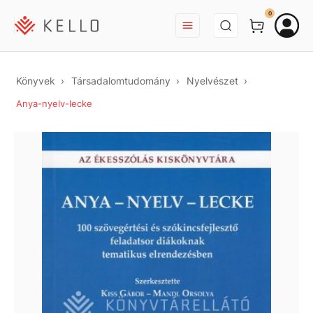
BEJELENTKEZÉS
0
Könyvek
Társadalomtudomány
Nyelvészet
Anya-nyelv-lecke