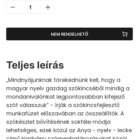
NEM RENDELHETŐ
Teljes leírás
„Mindnyájunknak törekednünk kell, hogy a
magyar nyelv gazdag szókincséből mindig a
mondanivalónkat legpontosabban kifejező
szót válasszuk” - írják a szókincsfejlesztő
munkafüzet előszavában az összeállítók. A
szókészlet bővítésének sokféle módja
lehetséges, ezek közül az Anya - nyelv - lecke
című kiadvány szómeghatározásokat közöl,