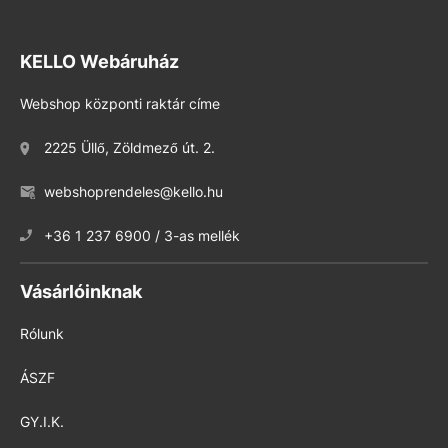
KELLO Webáruház
Webshop központi raktár címe
2225 Üllő, Zöldmező út. 2.
webshoprendeles@kello.hu
+36 1 237 6900 / 3-as mellék
Vásárlóinknak
Rólunk
ÁSZF
GY.I.K.