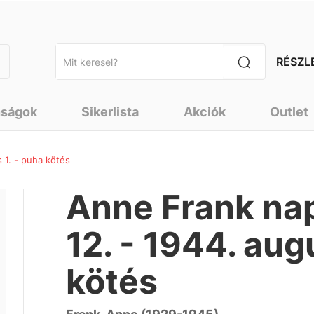
RÉSZL
nságok
Sikerlista
Akciók
Outlet
 1. - puha kötés
Anne Frank nap
12. - 1944. aug
kötés