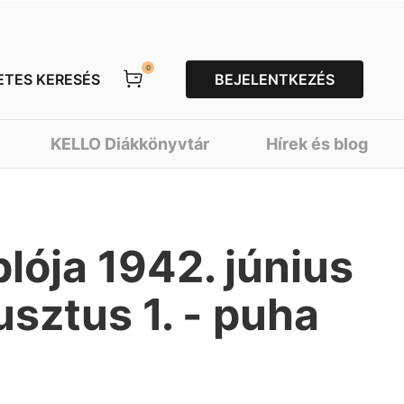
0
ETES KERESÉS
BEJELENTKEZÉS
KELLO Diákkönyvtár
Hírek és blog
lója 1942. június
usztus 1. - puha