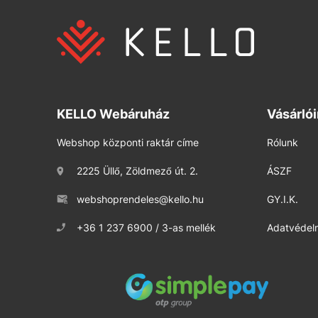
KELLO Webáruház
Vásárló
Webshop központi raktár címe
Rólunk
2225 Üllő, Zöldmező út. 2.
ÁSZF
webshoprendeles@kello.hu
GY.I.K.
+36 1 237 6900 / 3-as mellék
Adatvédelm