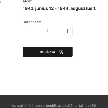
a
Alcím
1942. június 12 - 1944. augusztus 1.
Darabszám
KOSÁRBA
Az áraink forintban értendők és az áfát tartalmazzák!