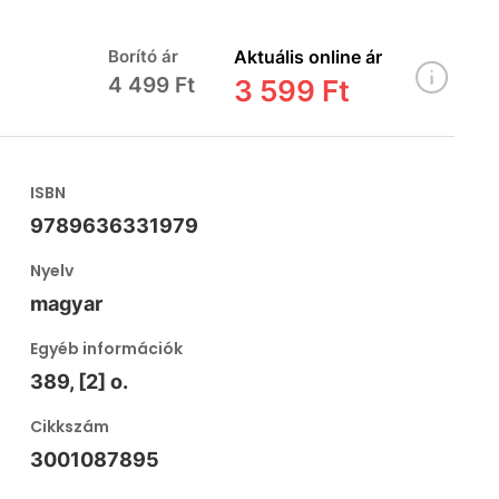
Borító ár
Aktuális online ár
4 499 Ft
3 599 Ft
ISBN
9789636331979
Nyelv
magyar
Egyéb információk
389, [2] o.
Cikkszám
3001087895