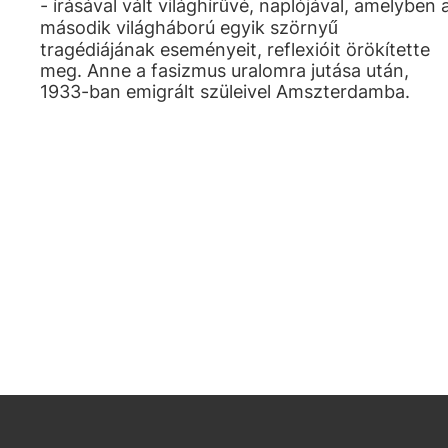
- írásával vált világhírűvé, naplójával, amelyben 
második világháború egyik szörnyű
tragédiájának eseményeit, reflexióit örökítette
meg. Anne a fasizmus uralomra jutása után,
1933-ban emigrált szüleivel Amszterdamba.