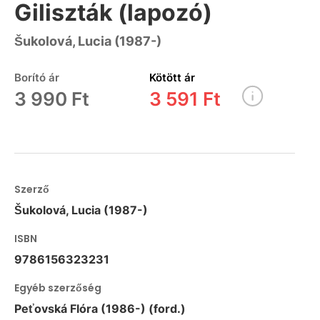
Giliszták (lapozó)
Šukolová, Lucia (1987-)
Borító ár
Kötött ár
3 990 Ft
3 591 Ft
Szerző
Šukolová, Lucia (1987-)
ISBN
9786156323231
Egyéb szerzőség
Peťovská Flóra (1986-) (ford.)