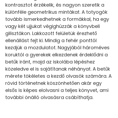
kontrasztot érzékelik, és nagyon szeretik a
különféle geometrikus mintákat. A totyogók
tovább ismerkedhetnek a formákkal, ha egy
vagy két ujjukat végighúzzák a könyvbeli
gilisztákon. Lakkozott felületük érezhető
ellenállást fejt ki. Mindig a fehér ponttól
kezdjük a mozdulatot. Nagyjából hároméves
koruktól a gyerekek elkezdenek érdeklődni a
betűk iránt, majd az iskolába lépéshez
közeledve el is sajátítanak néhányat. A betűk
mérete tökéletes a kezdő olvasók számára. A
rövid történetnek köszönhetően akár egy
elsős is képes elolvasni a teljes könyvet, ami
további önálló olvasásra csábíthatja.