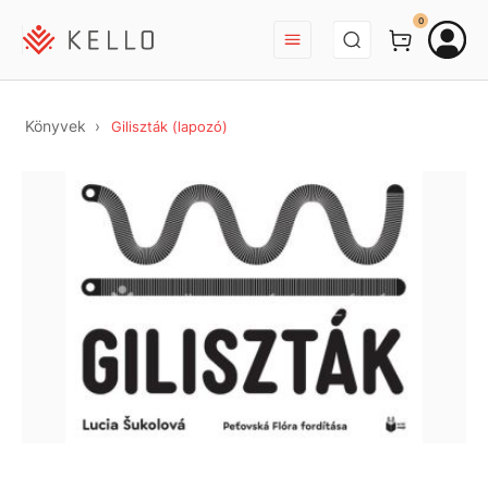
BEJELENTKEZÉS
0
Könyvek
Giliszták (lapozó)