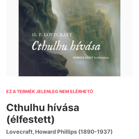
EZ A TERMÉK JELENLEG NEM ELÉRHETŐ
Cthulhu hívása
(élfestett)
Lovecraft, Howard Phillips (1890-1937)