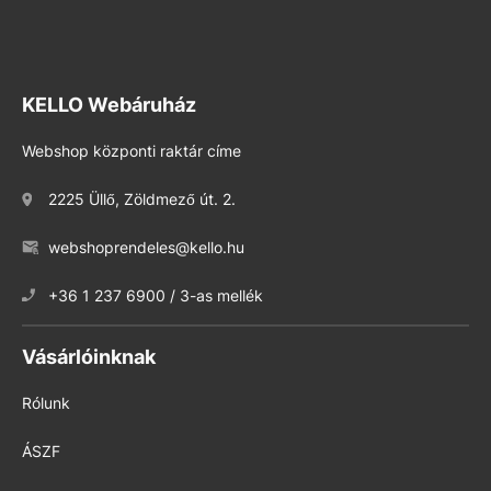
KELLO Webáruház
Webshop központi raktár címe
2225 Üllő, Zöldmező út. 2.
webshoprendeles@kello.hu
+36 1 237 6900 / 3-as mellék
Vásárlóinknak
Rólunk
ÁSZF