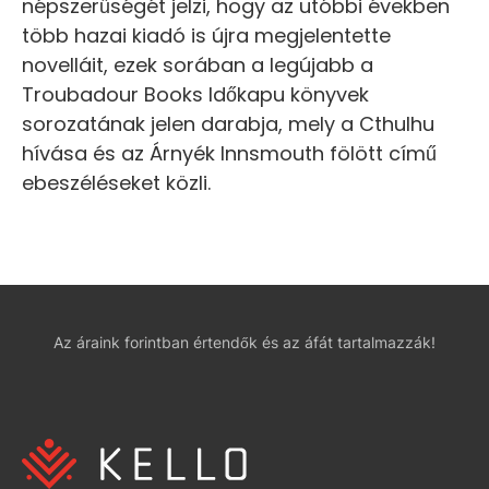
népszerűségét jelzi, hogy az utóbbi években
több hazai kiadó is újra megjelentette
novelláit, ezek sorában a legújabb a
Troubadour Books Időkapu könyvek
sorozatának jelen darabja, mely a Cthulhu
hívása és az Árnyék Innsmouth fölött című
ebeszéléseket közli.
Az áraink forintban értendők és az áfát tartalmazzák!