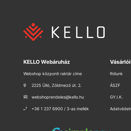
KELLO Webáruház
Vásárló
Webshop központi raktár címe
Rólunk
2225 Üllő, Zöldmező út. 2.
ÁSZF
webshoprendeles@kello.hu
GY.I.K.
+36 1 237 6900 / 3-as mellék
Adatvédelm