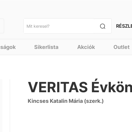
RÉSZL
nságok
Sikerlista
Akciók
Outlet
VERITAS Évkö
Kincses Katalin Mária (szerk.)