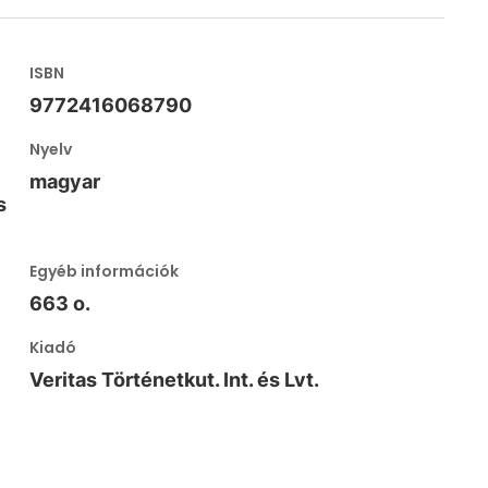
ISBN
9772416068790
Nyelv
magyar
s
Egyéb információk
663 o.
Kiadó
Veritas Történetkut. Int. és Lvt.