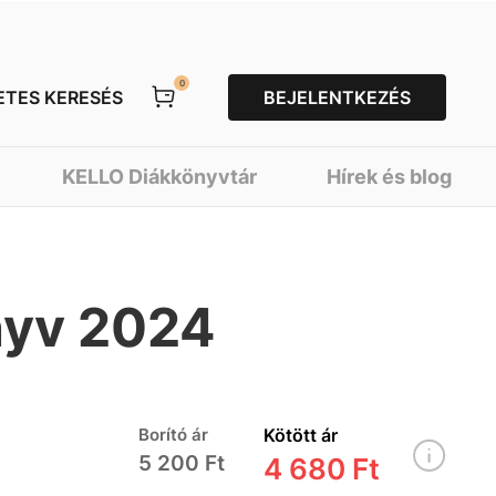
0
ETES KERESÉS
BEJELENTKEZÉS
KELLO Diákkönyvtár
Hírek és blog
nyv 2024
Borító ár
Kötött ár
5 200 Ft
4 680 Ft