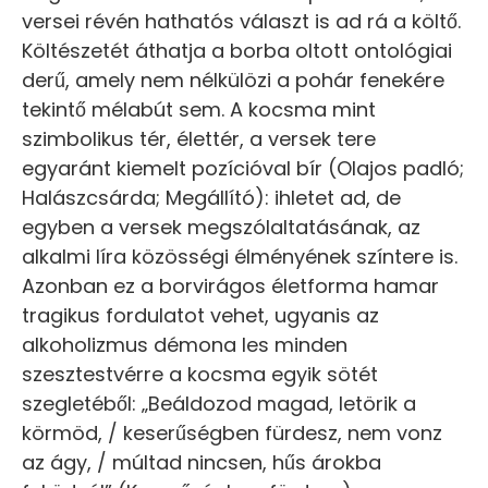
versei révén hathatós választ is ad rá a költő.
Költészetét áthatja a borba oltott ontológiai
derű, amely nem nélkülözi a pohár fenekére
tekintő mélabút sem. A kocsma mint
szimbolikus tér, élettér, a versek tere
egyaránt kiemelt pozícióval bír (Olajos padló;
Halászcsárda; Megállító): ihletet ad, de
egyben a versek megszólaltatásának, az
alkalmi líra közösségi élményének színtere is.
Azonban ez a borvirágos életforma hamar
tragikus fordulatot vehet, ugyanis az
alkoholizmus démona les minden
szesztestvérre a kocsma egyik sötét
szegletéből: „Beáldozod magad, letörik a
körmöd, / keserűségben fürdesz, nem vonz
az ágy, / múltad nincsen, hűs árokba