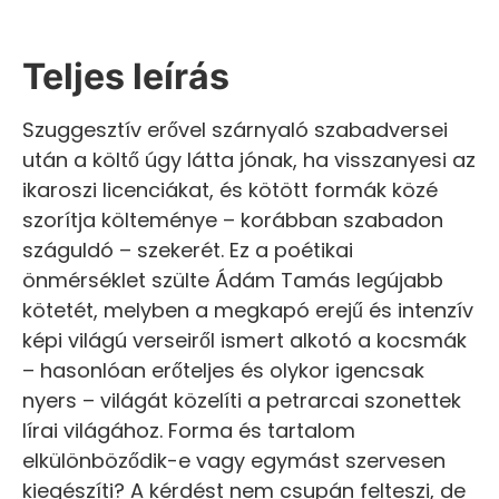
Teljes leírás
Szuggesztív erővel szárnyaló szabadversei
után a költő úgy látta jónak, ha visszanyesi az
ikaroszi licenciákat, és kötött formák közé
szorítja költeménye – korábban szabadon
száguldó – szekerét. Ez a poétikai
önmérséklet szülte Ádám Tamás legújabb
kötetét, melyben a megkapó erejű és intenzív
képi világú verseiről ismert alkotó a kocsmák
– hasonlóan erőteljes és olykor igencsak
nyers – világát közelíti a petrarcai szonettek
lírai világához. Forma és tartalom
elkülönböződik-e vagy egymást szervesen
kiegészíti? A kérdést nem csupán felteszi, de