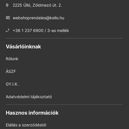
2225 Üllő, Zöldmező út. 2.
webshoprendeles@kello.hu
+36 1 237 6900 / 3-as mellék
Vásárlóinknak
Rólunk
ÁSZF
GY.I.K.
Adatvédelmi tájékoztató
Hasznos információk
Elállás a szerződéstől