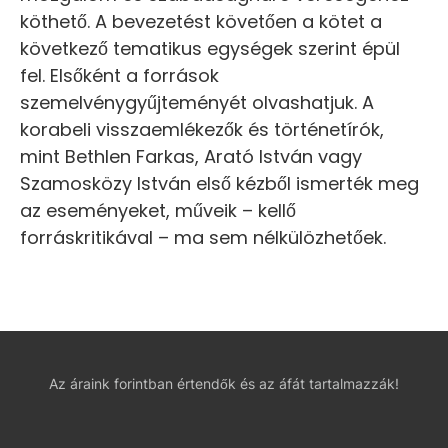
köthető. A bevezetést követően a kötet a
következő tematikus egységek szerint épül
fel. Elsőként a források
szemelvénygyűjteményét olvashatjuk. A
korabeli visszaemlékezők és történetírók,
mint Bethlen Farkas, Arató István vagy
Szamosközy István első kézből ismerték meg
az eseményeket, műveik – kellő
forráskritikával – ma sem nélkülözhetőek.
Az áraink forintban értendők és az áfát tartalmazzák!