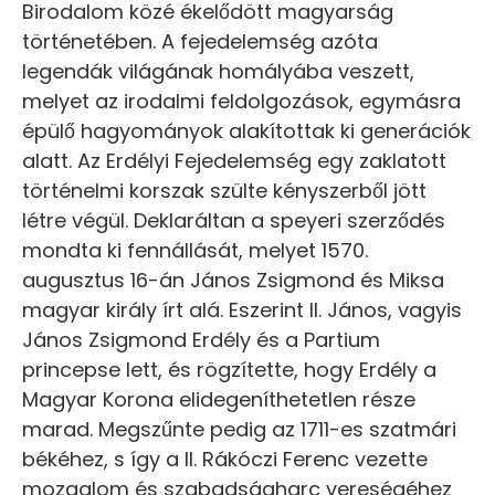
Birodalom közé ékelődött magyarság
történetében. A fejedelemség azóta
legendák világának homályába veszett,
melyet az irodalmi feldolgozások, egymásra
épülő hagyományok alakítottak ki generációk
alatt. Az Erdélyi Fejedelemség egy zaklatott
történelmi korszak szülte kényszerből jött
létre végül. Deklaráltan a speyeri szerződés
mondta ki fennállását, melyet 1570.
augusztus 16-án János Zsigmond és Miksa
magyar király írt alá. Eszerint II. János, vagyis
János Zsigmond Erdély és a Partium
princepse lett, és rögzítette, hogy Erdély a
Magyar Korona elidegeníthetetlen része
marad. Megszűnte pedig az 1711-es szatmári
békéhez, s így a II. Rákóczi Ferenc vezette
mozgalom és szabadságharc vereségéhez