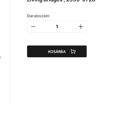
Darabszám
l
KOSÁRBA
y