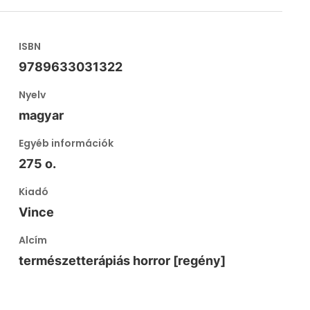
ISBN
9789633031322
Nyelv
magyar
Egyéb információk
275 o.
Kiadó
Vince
Alcím
természetterápiás horror [regény]