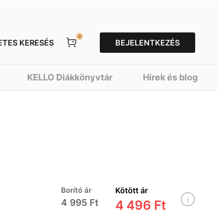
0
ETES KERESÉS
BEJELENTKEZÉS
KELLO Diákkönyvtár
Hírek és blog
Borító ár
Kötött ár
4 995 Ft
4 496 Ft