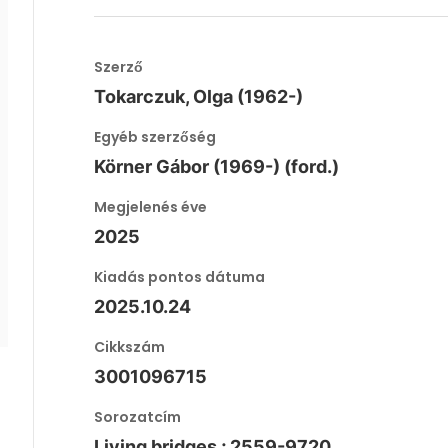
Szerző
Tokarczuk, Olga (1962-)
Egyéb szerzőség
Körner Gábor (1969-) (ford.)
Megjelenés éve
2025
Kiadás pontos dátuma
2025.10.24
Cikkszám
3001096715
Sorozatcím
Living bridges ; 2559-9720