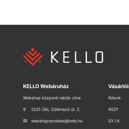
KELLO Webáruház
Vásárló
Webshop központi raktár címe
Rólunk
2225 Üllő, Zöldmező út. 2.
ÁSZF
webshoprendeles@kello.hu
GY.I.K.