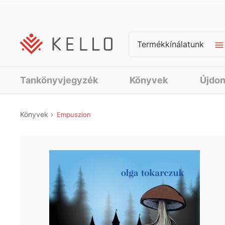
Termékkínálatunk
Tankönyvjegyzék
Könyvek
Újdo
Könyvek
Empuszion