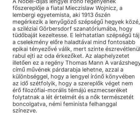
A Nobel-díjas lengyel írónő regényének
főszereplője a fiatal Mieczislaw Wojnicz, a
lembergi egyetemista, aki 1913 őszén
megérkezik a lenyűgöző szépségű hegyek közé,
a sziléziai Görbersdorf szanatóriumába, hogy
tüdőbaját kezeltesse. E leírhatatlan szépségű táj
a cselekmény előre haladtával mind fontosabb
epikai tényezővé válik, mert szinte észrevétlenü
rabul ejti az oda érkezőket. Az alaphelyzetet
illetően ez a regény Thomas Mann A varázsheg
című művének párdarabja lehetne, azzal a
különbséggel, hogy a lengyel írónő könyvében
az idő szétfolyik, hogy a szereplők véget nem
érő filozófiai-morális témájú eszmecseréket
folytatnak a lét értelmét és a nők természetét
boncolgatva, némi feminista felhanggal
színezve.