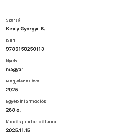
Szerző
Király Györgyi, B.
ISBN
9786150250113
Nyelv
magyar
Megjelenés éve
2025
Egyéb információk
268 o.
Kiadás pontos dátuma
2025.11.15