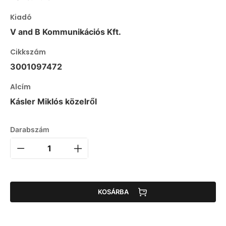
Kiadó
V and B Kommunikációs Kft.
Cikkszám
3001097472
Alcím
Kásler Miklós közelről
Darabszám
KOSÁRBA