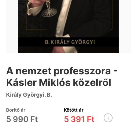
A nemzet professzora -
Kásler Miklós közelről
Király Györgyi, B.
Borító ár
Kötött ár
5 990 Ft
5 391 Ft