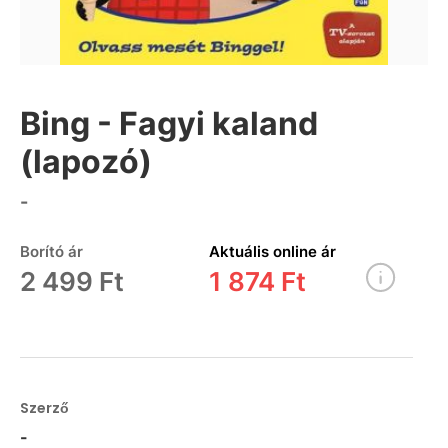
Bing - Fagyi kaland
(lapozó)
-
Borító ár
Aktuális online ár
2 499 Ft
1 874 Ft
Szerző
-