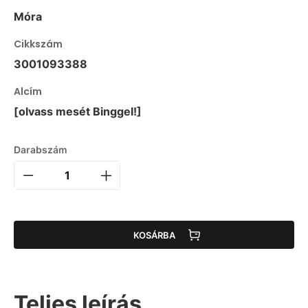
Móra
Cikkszám
3001093388
Alcím
[olvass mesét Binggel!]
Darabszám
KOSÁRBA
Teljes leírás