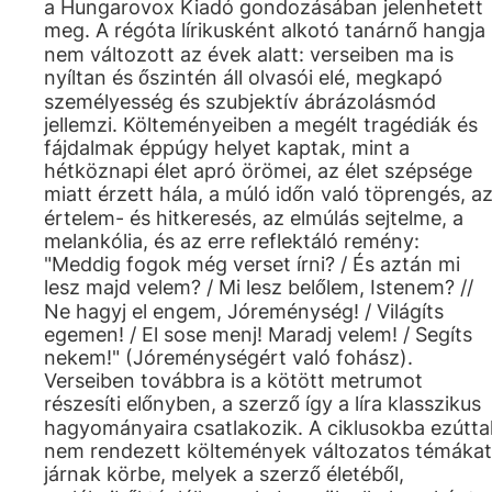
a Hungarovox Kiadó gondozásában jelenhetett
meg. A régóta lírikusként alkotó tanárnő hangja
nem változott az évek alatt: verseiben ma is
nyíltan és őszintén áll olvasói elé, megkapó
személyesség és szubjektív ábrázolásmód
jellemzi. Költeményeiben a megélt tragédiák és
fájdalmak éppúgy helyet kaptak, mint a
hétköznapi élet apró örömei, az élet szépsége
miatt érzett hála, a múló időn való töprengés, a
értelem- és hitkeresés, az elmúlás sejtelme, a
melankólia, és az erre reflektáló remény:
"Meddig fogok még verset írni? / És aztán mi
lesz majd velem? / Mi lesz belőlem, Istenem? //
Ne hagyj el engem, Jóreménység! / Világíts
egemen! / El sose menj! Maradj velem! / Segíts
nekem!" (Jóreménységért való fohász).
Verseiben továbbra is a kötött metrumot
részesíti előnyben, a szerző így a líra klasszikus
hagyományaira csatlakozik. A ciklusokba ezútta
nem rendezett költemények változatos témákat
járnak körbe, melyek a szerző életéből,