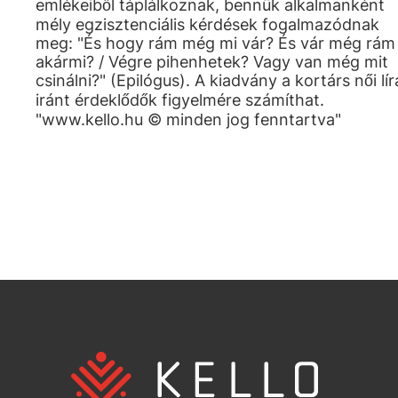
emlékeiből táplálkoznak, bennük alkalmanként
mély egzisztenciális kérdések fogalmazódnak
meg: "És hogy rám még mi vár? És vár még rám
akármi? / Végre pihenhetek? Vagy van még mit
csinálni?" (Epilógus). A kiadvány a kortárs női lír
iránt érdeklődők figyelmére számíthat.
"www.kello.hu © minden jog fenntartva"