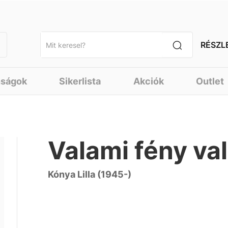
RÉSZL
nságok
Sikerlista
Akciók
Outlet
Valami fény va
Kónya Lilla (1945-)