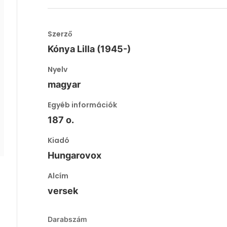
Szerző
Kónya Lilla (1945-)
Nyelv
magyar
Egyéb információk
187 o.
Kiadó
Hungarovox
Alcím
versek
Darabszám