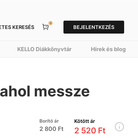
0
ETES KERESÉS
BEJELENTKEZÉS
KELLO Diákkönyvtár
Hírek és blog
lahol messze
Borító ár
Kötött ár
2 800 Ft
2 520 Ft