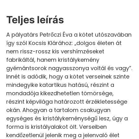
Teljes leírás
A pályatárs Petrőczi Éva a kötet utószavában
így szól Kocsis Klárához: „dolgos életen át
nem rissz-rossz kis vershímzéseket
fabrikáltál, hanem kristálykemény
gyémántsorok nagyasszonya voltál és vagy”.
Innét is adódik, hogy a kötet verseinek szinte
mindegyike katartikus hatású, részint a
mondadója kikezdhetetlen tömörsége,
részint képvilága határozott érzékletessége
okán. Ahogyan a tartalom csakugyan
egységes és kristálykeménységű lesz, úgy a
forma is kristályalakot ölt. Verseiben
kendőzetlenül jelenik meg a jelenvaló élet