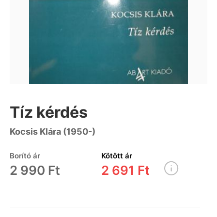
Tíz kérdés
Kocsis Klára (1950-)
Borító ár
Kötött ár
2 990 Ft
2 691 Ft