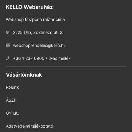
KELLO Webáruház
Webshop központi raktár címe
2225 Üllő, Zöldmező út. 2.
webshoprendeles@kello.hu
+36 1 237 6900 / 3-as mellék
Vásárlóinknak
Rólunk
ÁSZF
GY.I.K.
Adatvédelmi tájékoztató