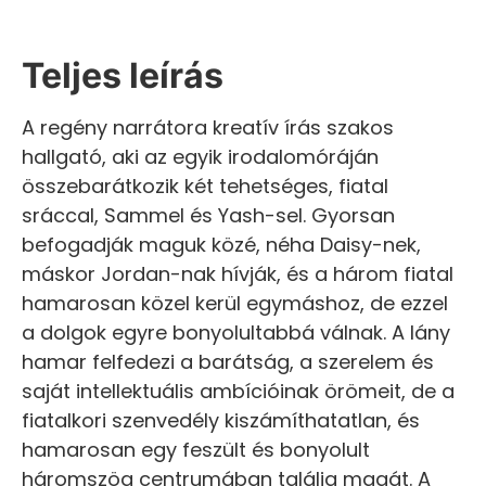
Teljes leírás
A regény narrátora kreatív írás szakos
hallgató, aki az egyik irodalomóráján
összebarátkozik két tehetséges, fiatal
sráccal, Sammel és Yash-sel. Gyorsan
befogadják maguk közé, néha Daisy-nek,
máskor Jordan-nak hívják, és a három fiatal
hamarosan közel kerül egymáshoz, de ezzel
a dolgok egyre bonyolultabbá válnak. A lány
hamar felfedezi a barátság, a szerelem és
saját intellektuális ambícióinak örömeit, de a
fiatalkori szenvedély kiszámíthatatlan, és
hamarosan egy feszült és bonyolult
háromszög centrumában találja magát. A