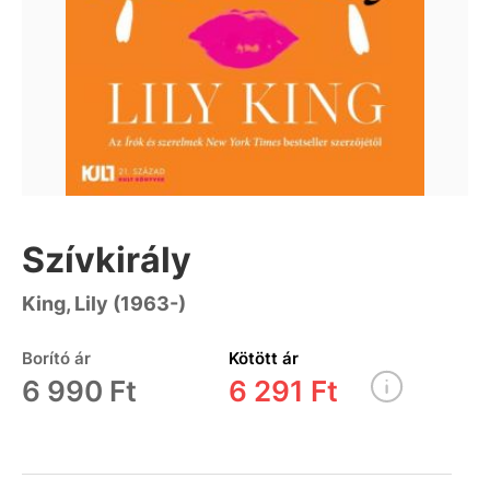
Szívkirály
King, Lily (1963-)
Borító ár
Kötött ár
6 990 Ft
6 291 Ft