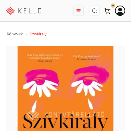
BEJELENTKEZÉS
0
Könyvek
Szívkirály