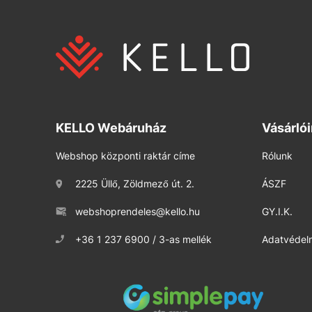
KELLO Webáruház
Vásárló
Webshop központi raktár címe
Rólunk
2225 Üllő, Zöldmező út. 2.
ÁSZF
webshoprendeles@kello.hu
GY.I.K.
+36 1 237 6900 / 3-as mellék
Adatvédelm