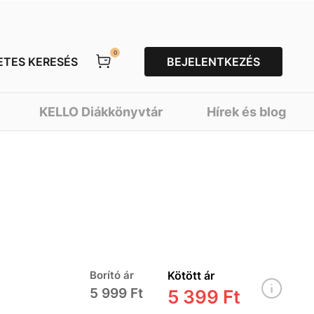
0
ETES KERESÉS
BEJELENTKEZÉS
KELLO Diákkönyvtár
Hírek és blog
Borító ár
Kötött ár
5 999 Ft
5 399 Ft