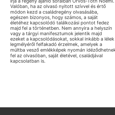
írja a regény ajánló soraiban Orvos-Tóth Noémi.
Valóban, ha az olvasó nyitott szívvel és értő
módon kezd a családregény olvasásába,
egészen bizonyos, hogy számos, a saját
életéhez kapcsolódó találkozási pontot fedez
majd fel a történetben. Nem annyira a helyszín
vagy a tárgyi manifesztumok jelentik majd
ezeket a kapcsolódásokat, sokkal inkább a lélek
legmélyéről felfakadó érzelmek, amelyek a
múltba vesző emlékképek nyomán idéződhetne
fel az olvasóban, saját életével, családjával
kapcsolatban is.