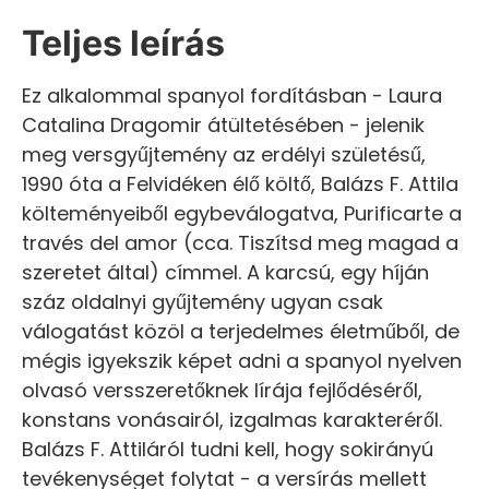
Teljes leírás
Ez alkalommal spanyol fordításban - Laura
Catalina Dragomir átültetésében - jelenik
meg versgyűjtemény az erdélyi születésű,
1990 óta a Felvidéken élő költő, Balázs F. Attila
költeményeiből egybeválogatva, Purificarte a
través del amor (cca. Tiszítsd meg magad a
szeretet által) címmel. A karcsú, egy híján
száz oldalnyi gyűjtemény ugyan csak
válogatást közöl a terjedelmes életműből, de
mégis igyekszik képet adni a spanyol nyelven
olvasó versszeretőknek lírája fejlődéséről,
konstans vonásairól, izgalmas karakteréről.
Balázs F. Attiláról tudni kell, hogy sokirányú
tevékenységet folytat - a versírás mellett