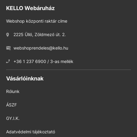
KELLO Webáruház
Webshop központi raktár címe
2225 Üllő, Zöldmező út. 2.
webshoprendeles@kello.hu
+36 1 237 6900 / 3-as mellék
Vásárlóinknak
Rólunk
ÁSZF
GY.I.K.
Adatvédelmi tájékoztató