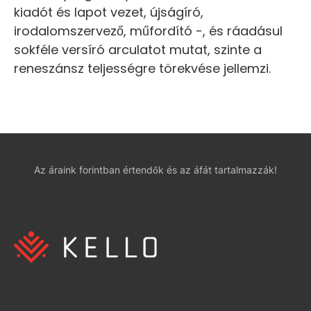
kiadót és lapot vezet, újságíró,
irodalomszervező, műfordító -, és ráadásul
sokféle versíró arculatot mutat, szinte a
reneszánsz teljességre törekvése jellemzi.
Az áraink forintban értendők és az áfát tartalmazzák!