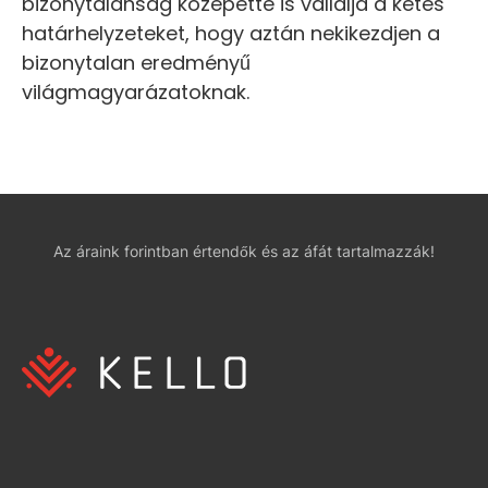
bizonytalanság közepette is vállalja a kétes
határhelyzeteket, hogy aztán nekikezdjen a
bizonytalan eredményű
világmagyarázatoknak.
Az áraink forintban értendők és az áfát tartalmazzák!