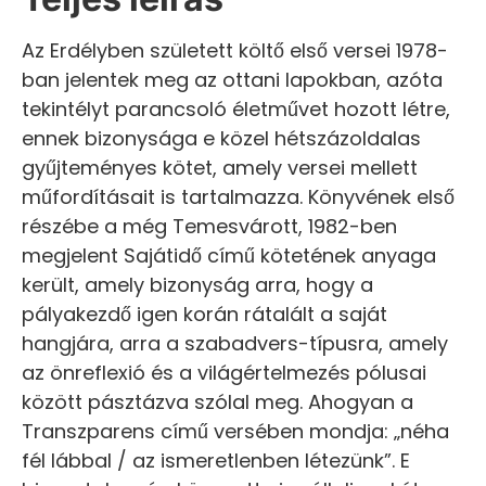
Az Erdélyben született költő első versei 1978-
ban jelentek meg az ottani lapokban, azóta
tekintélyt parancsoló életművet hozott létre,
ennek bizonysága e közel hétszázoldalas
gyűjteményes kötet, amely versei mellett
műfordításait is tartalmazza. Könyvének első
részébe a még Temesvárott, 1982-ben
megjelent Sajátidő című kötetének anyaga
került, amely bizonyság arra, hogy a
pályakezdő igen korán rátalált a saját
hangjára, arra a szabadvers-típusra, amely
az önreflexió és a világértelmezés pólusai
között pásztázva szólal meg. Ahogyan a
Transzparens című versében mondja: „néha
fél lábbal / az ismeretlenben létezünk”. E