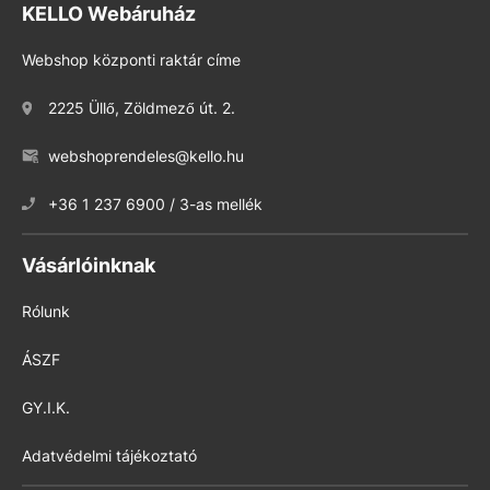
KELLO Webáruház
Webshop központi raktár címe
2225 Üllő, Zöldmező út. 2.
webshoprendeles@kello.hu
+36 1 237 6900 / 3-as mellék
Vásárlóinknak
Rólunk
ÁSZF
GY.I.K.
Adatvédelmi tájékoztató