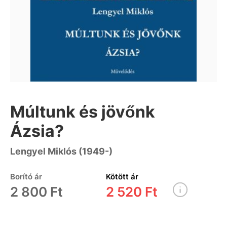
Múltunk és jövőnk
Ázsia?
Lengyel Miklós (1949-)
Borító ár
Kötött ár
2 800 Ft
2 520 Ft