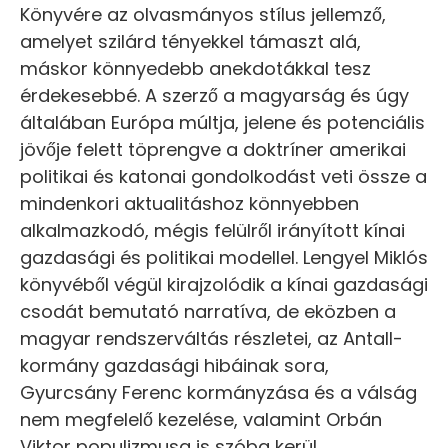
Könyvére az olvasmányos stílus jellemző,
amelyet szilárd tényekkel támaszt alá,
máskor könnyedebb anekdotákkal tesz
érdekesebbé. A szerző a magyarság és úgy
általában Európa múltja, jelene és potenciális
jövője felett töprengve a doktríner amerikai
politikai és katonai gondolkodást veti össze a
mindenkori aktualitáshoz könnyebben
alkalmazkodó, mégis felülről irányított kínai
gazdasági és politikai modellel. Lengyel Miklós
könyvéből végül kirajzolódik a kínai gazdasági
csodát bemutató narratíva, de eközben a
magyar rendszerváltás részletei, az Antall-
kormány gazdasági hibáinak sora,
Gyurcsány Ferenc kormányzása és a válság
nem megfelelő kezelése, valamint Orbán
Viktor populizmusa is szóba kerül.