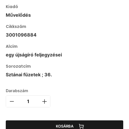
Kiadó
Művelődés
Cikkszám
3001096884
Alcím
egy újságíró feljegyzései
Sorozatcím
Sztánai füzetek ; 36.
Darabszám
KOSÁRBA