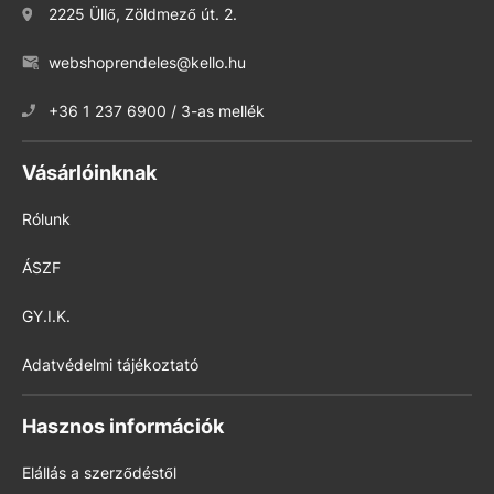
2225 Üllő, Zöldmező út. 2.
webshoprendeles@kello.hu
+36 1 237 6900 / 3-as mellék
Vásárlóinknak
Rólunk
ÁSZF
GY.I.K.
Adatvédelmi tájékoztató
Hasznos információk
Elállás a szerződéstől