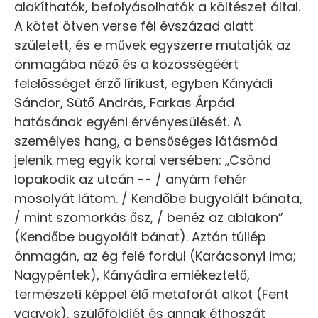
alakíthatók, befolyásolhatók a költészet által.
A kötet ötven verse fél évszázad alatt
született, és e művek egyszerre mutatják az
önmagába néző és a közösségéért
felelősséget érző lírikust, egyben Kányádi
Sándor, Sütő András, Farkas Árpád
hatásának egyéni érvényesülését. A
személyes hang, a bensőséges látásmód
jelenik meg egyik korai versében: „Csönd
lopakodik az utcán -- / anyám fehér
mosolyát látom. / Kendőbe bugyolált bánata,
/ mint szomorkás ősz, / benéz az ablakon”
(Kendőbe bugyolált bánat). Aztán túllép
önmagán, az ég felé fordul (Karácsonyi ima;
Nagypéntek), Kányádira emlékeztető,
természeti képpel élő metaforát alkot (Fent
vagyok), szülőföldjét és annak éthoszát