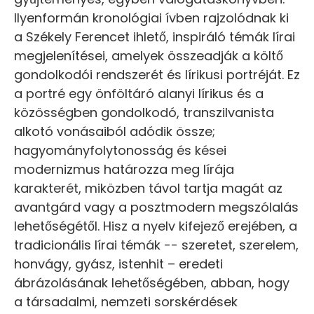
Ilyenformán kronológiai ívben rajzolódnak ki
a Székely Ferencet ihlető, inspiráló témák lírai
megjelenítései, amelyek összeadják a költő
gondolkodói rendszerét és lírikusi portréját. Ez
a portré egy önföltáró alanyi lírikus és a
közösségben gondolkodó, transzilvanista
alkotó vonásaiból adódik össze;
hagyományfolytonosság és kései
modernizmus határozza meg lírája
karakterét, miközben távol tartja magát az
avantgárd vagy a posztmodern megszólalás
lehetőségétől. Hisz a nyelv kifejező erejében, a
tradicionális lírai témák -- szeretet, szerelem,
honvágy, gyász, istenhit – eredeti
ábrázolásának lehetőségében, abban, hogy
a társadalmi, nemzeti sorskérdések