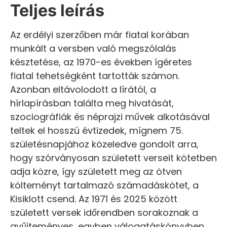
Teljes leírás
Az erdélyi szerzőben már fiatal korában
munkált a versben való megszólalás
késztetése, az 1970-es években ígéretes
fiatal tehetségként tartották számon.
Azonban eltávolodott a lírától, a
hírlapírásban találta meg hivatását,
szociográfiák és néprajzi művek alkotásával
teltek el hosszú évtizedek, mígnem 75.
születésnapjához közeledve gondolt arra,
hogy szórványosan született verseit kötetben
adja közre, így született meg az ötven
költeményt tartalmazó számadáskötet, a
Kisiklott csend. Az 1971 és 2025 között
született versek időrendben sorakoznak a
gyűjteményes, egyben válogatáskönyvben.