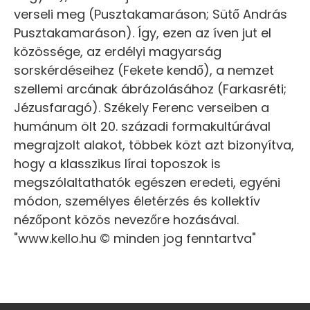
verseli meg (Pusztakamaráson; Sütő András
Pusztakamaráson). Így, ezen az íven jut el
közössége, az erdélyi magyarság
sorskérdéseihez (Fekete kendő), a nemzet
szellemi arcának ábrázolásához (Farkasréti;
Jézusfaragó). Székely Ferenc verseiben a
humánum ölt 20. századi formakultúrával
megrajzolt alakot, többek közt azt bizonyítva,
hogy a klasszikus lírai toposzok is
megszólaltathatók egészen eredeti, egyéni
módon, személyes életérzés és kollektív
nézőpont közös nevezőre hozásával.
"www.kello.hu © minden jog fenntartva"