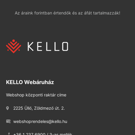
Az áraink forintban értendők és az áfát tartalmazzák!
KELLO Webáruház
Webshop központi raktár címe
2225 Üllő, Zöldmező út. 2.
webshoprendeles@kello.hu
+36 1 237 6900 / 3-as mellék