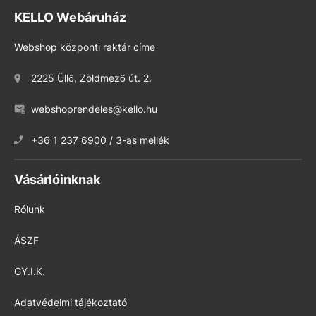
KELLO Webáruház
Webshop központi raktár címe
2225 Üllő, Zöldmező út. 2.
webshoprendeles@kello.hu
+36 1 237 6900 / 3-as mellék
Vásárlóinknak
Rólunk
ÁSZF
GY.I.K.
Adatvédelmi tájékoztató