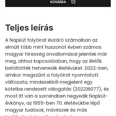
KOSÁRBA
Teljes leírás
A Napkút folyóirat évzáró számaiban az
elmúlt több mint huszonöt évben számos
magyar híresség önvallomásai jelentek már
meg, ahhoz kapcsolódóan, hogy az illetők
betöltötték hetvenedik életévüket. 2022-ben,
amikor megszűnt a folyóirat nyomtatott
változata, mindezekből megjelent egy
kötetbe rendezett válogatás (202216077), és
most itt van a sorrendben negyedik Napkút-
évkönyv, az 1955-ben 70. életévükbe lépő
magyar tudósok, művészek és más