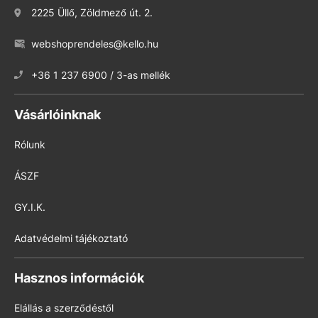
2225 Üllő, Zöldmező út. 2.
webshoprendeles@kello.hu
+36 1 237 6900 / 3-as mellék
Vásárlóinknak
Rólunk
ÁSZF
GY.I.K.
Adatvédelmi tájékoztató
Hasznos információk
Elállás a szerződéstől