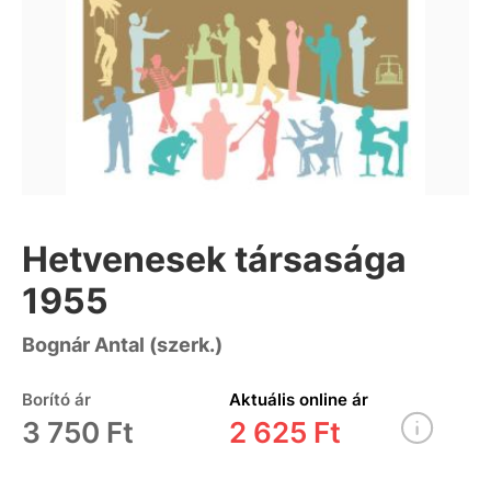
Hetvenesek társasága
1955
Bognár Antal (szerk.)
Borító ár
Aktuális online ár
3 750 Ft
2 625 Ft