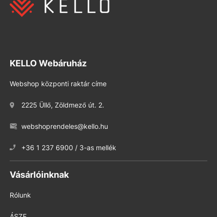
KELLO Webáruház
Webshop központi raktár címe
2225 Üllő, Zöldmező út. 2.
webshoprendeles@kello.hu
+36 1 237 6900 / 3-as mellék
Vásárlóinknak
Rólunk
ÁSZF