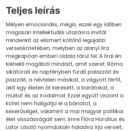
Teljes leírás
Mélyen emocionális, mégis, ezzel egy időben
magasan intellektuális utazásra invitál
mindenkit az elismert költőnő legújabb
verseskötetében, melyben az alanyi líra
megkapóan emberi oldala tárul fel. A lírai én
kiénekli magából mindazt, amit szeret: Róma
sikátorait és napfényben fürdő palazzóit és
piazzáit, a névtelen másikat, a vágyott férfit,
akit egy életen át keresett, a barátokat, a
múltat és az irodalmat. Ezzel együtt viszont a
kötet nem hallgatja el a bánatot, a
keserűséget, valamint a mai magyar politikai
élet visszásságait sem. Imre Flóra Horatius és
Lator László nyomdokain haladva írja verseit,