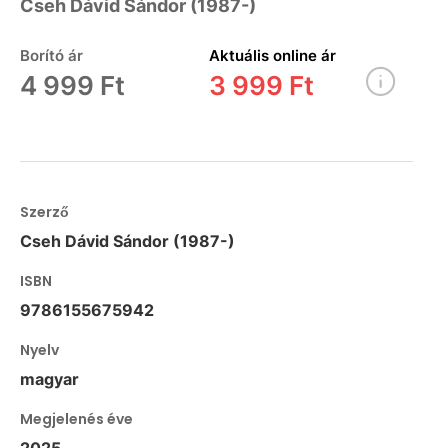
Cseh Dávid Sándor (1987-)
Borító ár
Aktuális online ár
4 999 Ft
3 999 Ft
Szerző
Cseh Dávid Sándor (1987-)
ISBN
9786155675942
Nyelv
magyar
Megjelenés éve
2025