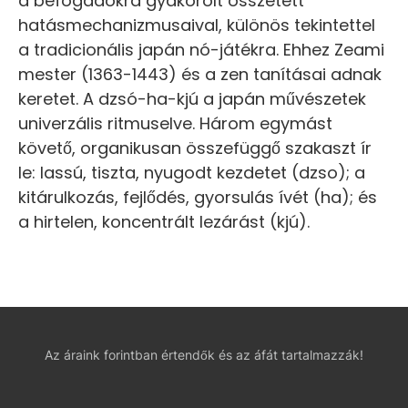
a befogadókra gyakorolt összetett
hatásmechanizmusaival, különös tekintettel
a tradicionális japán nó-játékra. Ehhez Zeami
mester (1363-1443) és a zen tanításai adnak
keretet. A dzsó-ha-kjú a japán művészetek
univerzális ritmuselve. Három egymást
követő, organikusan összefüggő szakaszt ír
le: lassú, tiszta, nyugodt kezdetet (dzso); a
kitárulkozás, fejlődés, gyorsulás ívét (ha); és
a hirtelen, koncentrált lezárást (kjú).
Az áraink forintban értendők és az áfát tartalmazzák!