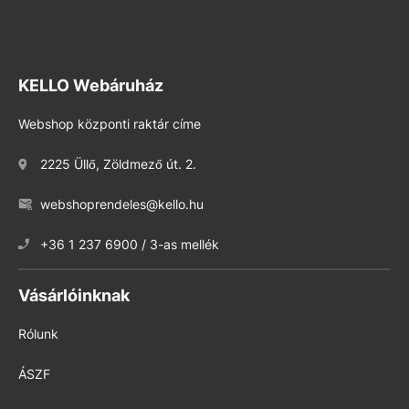
KELLO Webáruház
Webshop központi raktár címe
2225 Üllő, Zöldmező út. 2.
webshoprendeles@kello.hu
+36 1 237 6900 / 3-as mellék
Vásárlóinknak
Rólunk
ÁSZF