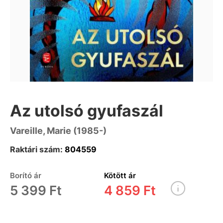
Az utolsó gyufaszál
Vareille, Marie (1985-)
Raktári szám:
804559
Borító ár
Kötött ár
5 399 Ft
4 859 Ft