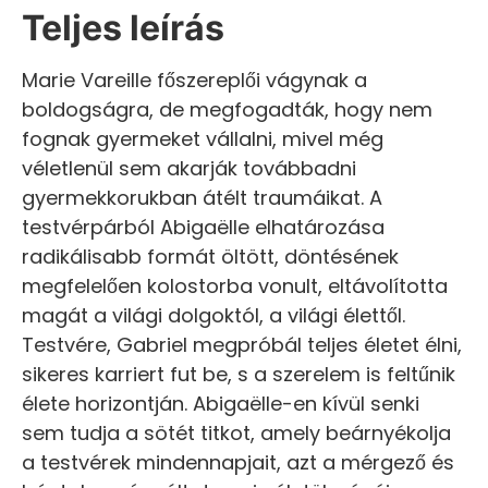
Teljes leírás
Marie Vareille főszereplői vágynak a
boldogságra, de megfogadták, hogy nem
fognak gyermeket vállalni, mivel még
véletlenül sem akarják továbbadni
gyermekkorukban átélt traumáikat. A
testvérpárból Abigaëlle elhatározása
radikálisabb formát öltött, döntésének
megfelelően kolostorba vonult, eltávolította
magát a világi dolgoktól, a világi élettől.
Testvére, Gabriel megpróbál teljes életet élni,
sikeres karriert fut be, s a szerelem is feltűnik
élete horizontján. Abigaëlle-en kívül senki
sem tudja a sötét titkot, amely beárnyékolja
a testvérek mindennapjait, azt a mérgező és