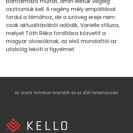
bántalmazó múltat, amin életük végéig
osztozniuk kell. A regény mély empátiával
fordul a témához, de a szöveg ereje nem
csak aktualitásából adódik, Varielle stílusa,
melyet Tóth Réka fordítása közvetít a
magyar olvasóknak, az első mondattól az
utolsóig leköti a figyelmet.
Az áraink forintban értendők és az áfát tartalmazzák!