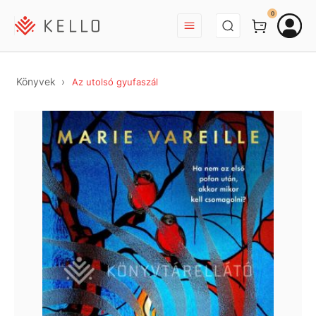
BEJELENTKEZÉS
0
Könyvek
Az utolsó gyufaszál