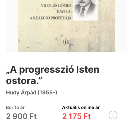
„A progresszió Isten
ostora.”
Hudy Árpád (1955-)
Borító ár
Aktuális online ár
2 900 Ft
2 175 Ft