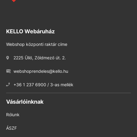
KELLO Webáruház
Webshop központi raktár címe
2225 Üllő, Zöldmező út. 2.
webshoprendeles@kello.hu
+36 1 237 6900 / 3-as mellék
Vásárlóinknak
Rólunk
ÁSZF