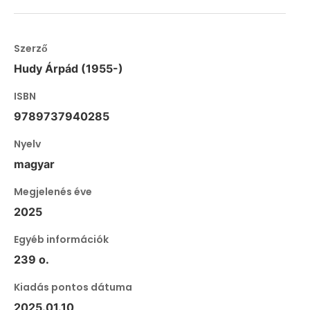
Szerző
Hudy Árpád (1955-)
ISBN
9789737940285
Nyelv
magyar
Megjelenés éve
2025
Egyéb információk
239 o.
Kiadás pontos dátuma
2025.01.10