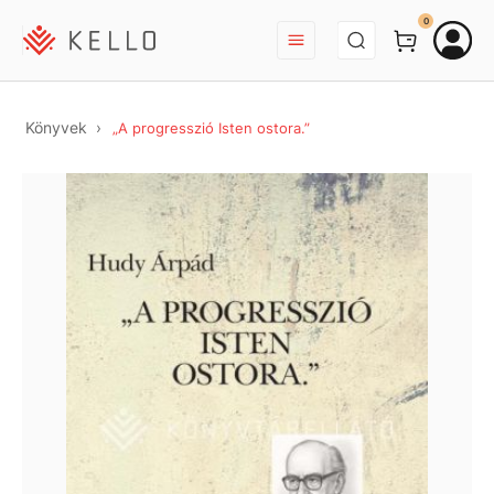
BEJELENTKEZÉS
0
Könyvek
„A progresszió Isten ostora.”