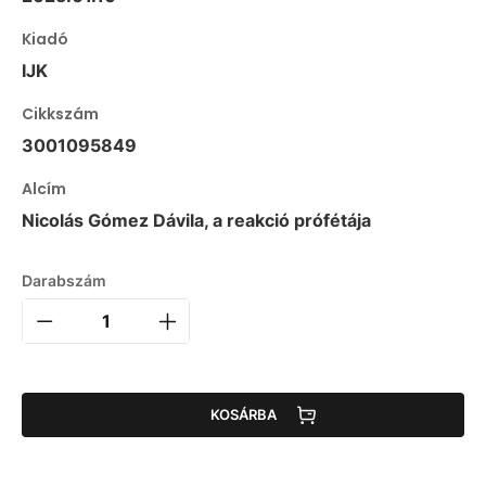
Kiadó
IJK
Cikkszám
3001095849
Alcím
Nicolás Gómez Dávila, a reakció prófétája
Darabszám
KOSÁRBA