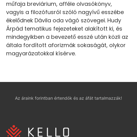
műfaja breviárium, afféle olvasókönyv,
vagyis a filozófusról szóló nagyívű esszébe
ékelődnek Dávila oda vágó szövegei. Hudy
Árpád tematikus fejezeteket alakított ki, és
mindegyikben a bevezető esszé után közli az
általa fordított aforizmák sokaságát, olykor
magyarázatokkal kísérve.
Az áraink forintban értendők és az áfát tartalmazzák!