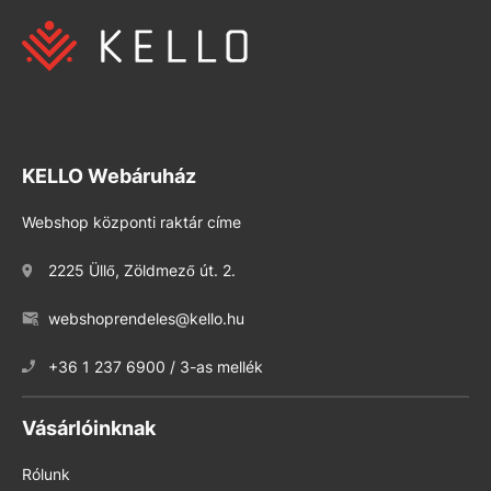
KELLO Webáruház
Webshop központi raktár címe
2225 Üllő, Zöldmező út. 2.
webshoprendeles@kello.hu
+36 1 237 6900 / 3-as mellék
Vásárlóinknak
Rólunk