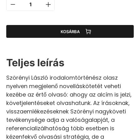
KOSÁRBA
Teljes leírás
Szörényi László irodalomtörténész olasz
nyelven megjelenő novelláskötetét veheti
kezébe az értő olvasó: ahogy az alcím is jelzi,
követjelentéseket olvashatunk. Az írásoknak,
visszaemlékezéseknek Szörényi nagyköveti
tevékenysége adja a valóságalapját, a
referencializálhatóság több esetben is
kézenfekvő olvasási stratégia, de a