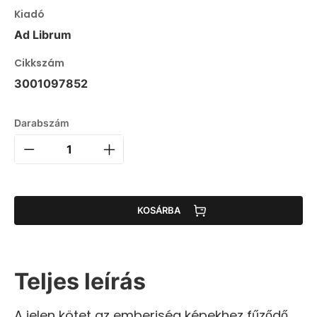
Kiadó
Ad Librum
Cikkszám
3001097852
Darabszám
KOSÁRBA
Teljes leírás
A jelen kötet az emberiség képekhez fűződő