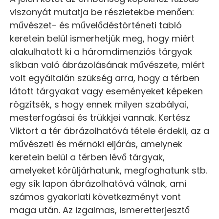
viszonyát mutatja be részletekbe menően:
művészet- és művelődéstörténeti tabló
keretein belül ismerhetjük meg, hogy miért
alakulhatott ki a háromdimenziós tárgyak
síkban való ábrázolásának művészete, miért
volt egyáltalán szükség arra, hogy a térben
látott tárgyakat vagy eseményeket képeken
rögzítsék, s hogy ennek milyen szabályai,
mesterfogásai és trükkjei vannak. Kertész
Viktort a tér ábrázolhatóvá tétele érdekli, az a
művészeti és mérnöki eljárás, amelynek
keretein belül a térben lévő tárgyak,
amelyeket körüljárhatunk, megfoghatunk stb.
egy sík lapon ábrázolhatóvá válnak, ami
számos gyakorlati következményt vont
maga után. Az izgalmas, ismeretterjesztő