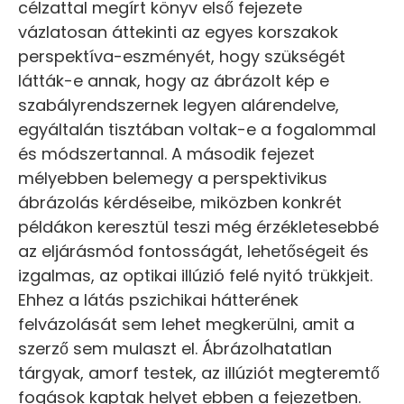
célzattal megírt könyv első fejezete
vázlatosan áttekinti az egyes korszakok
perspektíva-eszményét, hogy szükségét
látták-e annak, hogy az ábrázolt kép e
szabályrendszernek legyen alárendelve,
egyáltalán tisztában voltak-e a fogalommal
és módszertannal. A második fejezet
mélyebben belemegy a perspektivikus
ábrázolás kérdéseibe, miközben konkrét
példákon keresztül teszi még érzékletesebbé
az eljárásmód fontosságát, lehetőségeit és
izgalmas, az optikai illúzió felé nyitó trükkjeit.
Ehhez a látás pszichikai hátterének
felvázolását sem lehet megkerülni, amit a
szerző sem mulaszt el. Ábrázolhatatlan
tárgyak, amorf testek, az illúziót megteremtő
fogások kaptak helyet ebben a fejezetben.