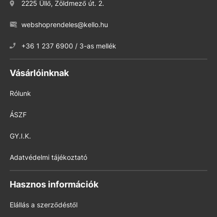
2225 Üllő, Zöldmező út. 2.
webshoprendeles@kello.hu
+36 1 237 6900 / 3-as mellék
Vásárlóinknak
Rólunk
ÁSZF
GY.I.K.
Adatvédelmi tájékoztató
Hasznos információk
Elállás a szerződéstől