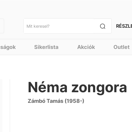
RÉSZL
nságok
Sikerlista
Akciók
Outlet
Néma zongora
Zámbó Tamás (1958-)