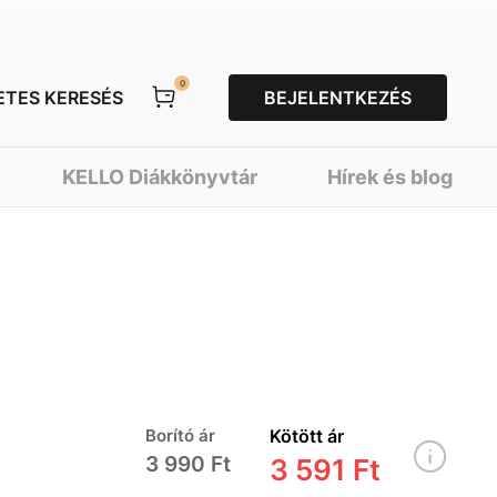
0
ETES KERESÉS
BEJELENTKEZÉS
KELLO Diákkönyvtár
Hírek és blog
Borító ár
Kötött ár
3 990 Ft
3 591 Ft