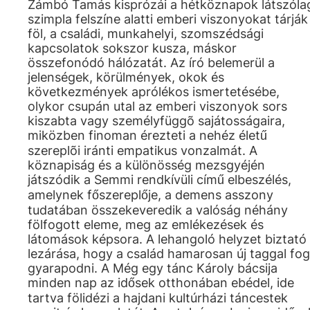
Zámbó Tamás kisprózái a hétköznapok látszóla
szimpla felszíne alatti emberi viszonyokat tárják
föl, a családi, munkahelyi, szomszédsági
kapcsolatok sokszor kusza, máskor
összefonódó hálózatát. Az író belemerül a
jelenségek, körülmények, okok és
következmények aprólékos ismertetésébe,
olykor csupán utal az emberi viszonyok sors
kiszabta vagy személyfüggõ sajátosságaira,
miközben finoman érezteti a nehéz életű
szereplõi iránti empatikus vonzalmát. A
köznapiság és a különösség mezsgyéjén
játszódik a Semmi rendkívüli című elbeszélés,
amelynek főszereplője, a demens asszony
tudatában összekeveredik a valóság néhány
fölfogott eleme, meg az emlékezések és
látomások képsora. A lehangoló helyzet biztató
lezárása, hogy a család hamarosan új taggal fog
gyarapodni. A Még egy tánc Károly bácsija
minden nap az idősek otthonában ebédel, ide
tartva fölidézi a hajdani kultúrházi táncestek