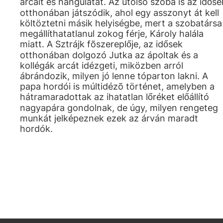
arcait és hangulatát. Az utolsó szoba is az időse
otthonában játszódik, ahol egy asszonyt át kell
költöztetni másik helyiségbe, mert a szobatársa
megállíthatatlanul zokog férje, Károly halála
miatt. A Sztrájk fõszereplője, az idősek
otthonában dolgozó Jutka az ápoltak és a
kollégák arcát idézgeti, miközben arról
ábrándozik, milyen jó lenne tóparton lakni. A
papa hordói is múltidézõ történet, amelyben a
hátramaradottak az ihatatlan lőréket előállító
nagyapára gondolnak, de úgy, milyen rengeteg
munkát jelképeznek ezek az árván maradt
hordók.