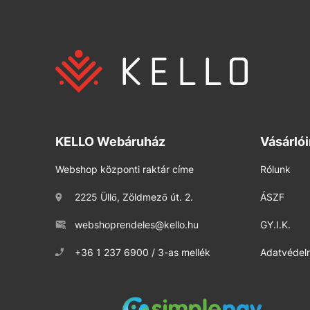
KELLO Webáruház
Vásárló
Webshop központi raktár címe
Rólunk
2225 Üllő, Zöldmező út. 2.
ÁSZF
webshoprendeles@kello.hu
GY.I.K.
+36 1 237 6900 / 3-as mellék
Adatvédelm