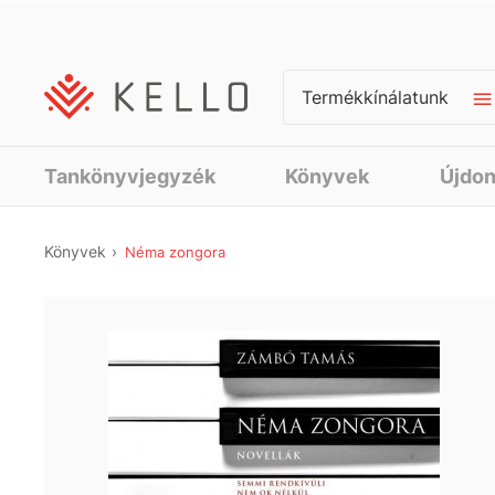
Termékkínálatunk
Tankönyvjegyzék
Könyvek
Újdo
Könyvek
Néma zongora