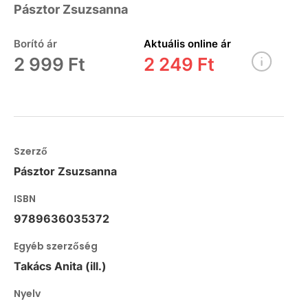
Pásztor Zsuzsanna
Borító ár
Aktuális online ár
2 999 Ft
2 249 Ft
Szerző
Pásztor Zsuzsanna
ISBN
9789636035372
Egyéb szerzőség
Takács Anita (ill.)
Nyelv