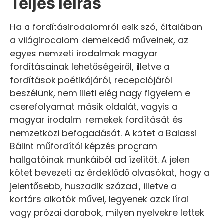
Teljes leírás
Ha a fordításirodalomról esik szó, általában
a világirodalom kiemelkedő műveinek, az
egyes nemzeti irodalmak magyar
fordításainak lehetőségeiről, illetve a
fordítások poétikájáról, recepciójáról
beszélünk, nem illeti elég nagy figyelem e
cserefolyamat másik oldalát, vagyis a
magyar irodalmi remekek fordítását és
nemzetközi befogadását. A kötet a Balassi
Bálint műfordítói képzés program
hallgatóinak munkáiból ad ízelítőt. A jelen
kötet bevezeti az érdeklődő olvasókat, hogy a
jelentősebb, huszadik századi, illetve a
kortárs alkotók művei, legyenek azok lírai
vagy prózai darabok, milyen nyelvekre lettek