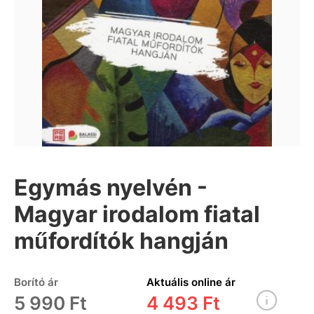
Egymás nyelvén -
Magyar irodalom fiatal
műfordítók hangján
Borító ár
Aktuális online ár
5 990 Ft
4 493 Ft