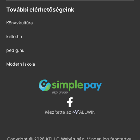
További elérhetőségeink
Könyvkultúra
kello.hu
pedig.hu
Modern Iskola
Készítette az
ALLWIN
Copyright © 2026 KELLO Webáruház. Minden jog fenntartva.