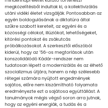
mindennapi életet kutató történészi
megközelítésből indultak ki, a kollektivizálás
utáni vidéki életet vizsgálják. Pontosabban az
egyén boldogulásának a diktatúra által
szűkre szabott kereteit, az egyéni és a
közösségi célokat, illúziókat, lehetőségeket,
kitörési pontokat és zsákutcás
próbálkozásokat. A szerkesztői előszóból
kiderül, hogy az ’56-os megtorlások után
konszolidálódó Kádár-rendszer nem
tudatosan lépett a modernizálás és az élhető
szocializmus útjára, hanem a nép szélesebb
rétegei számára nyújtott engedmények
sajátos, előre nem kiszámítható folyamata
eredményezte ezt a sajátosa együttállást. A
tanulmányok mégis végső soron arra jutnak,
hogy az egyéni energiák, a tudás és a