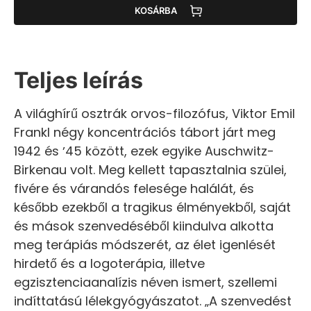
KOSÁRBA
Teljes leírás
A világhírű osztrák orvos-filozófus, Viktor Emil
Frankl négy koncentrációs tábort járt meg
1942 és ʼ45 között, ezek egyike Auschwitz-
Birkenau volt. Meg kellett tapasztalnia szülei,
fivére és várandós felesége halálát, és
később ezekből a tragikus élményekből, saját
és mások szenvedéséből kiindulva alkotta
meg terápiás módszerét, az élet igenlését
hirdető és a logoterápia, illetve
egzisztenciaanalízis néven ismert, szellemi
indíttatású lélekgyógyászatot. „A szenvedést