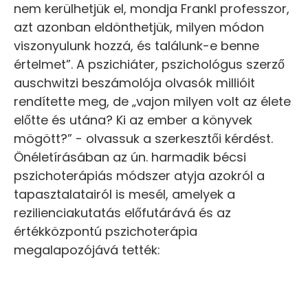
nem kerülhetjük el, mondja Frankl professzor,
azt azonban eldönthetjük, milyen módon
viszonyulunk hozzá, és találunk-e benne
értelmet”. A pszichiáter, pszichológus szerző
auschwitzi beszámolója olvasók millióit
rendítette meg, de „vajon milyen volt az élete
előtte és utána? Ki az ember a könyvek
mögött?” - olvassuk a szerkesztői kérdést.
Önéletírásában az ún. harmadik bécsi
pszichoterápiás módszer atyja azokról a
tapasztalatairól is mesél, amelyek a
rezilienciakutatás előfutárává és az
értékközpontú pszichoterápia
megalapozójává tették: