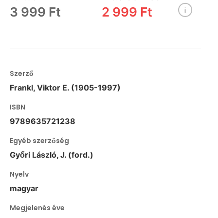
3 999 Ft
2 999 Ft
Szerző
Frankl, Viktor E. (1905-1997)
ISBN
9789635721238
Egyéb szerzőség
Győri László, J. (ford.)
Nyelv
magyar
Megjelenés éve