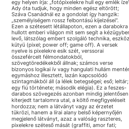
egy helyen írja: „fotópixelekre hull egy emlék íze”
Ady óta tudjuk, hogy minden egész eltörött;
Száva Csanádnál ez a gondolat így hangzik:
„személyiségem rossz felbontású kijelzései”.
Ezen a szétesett létállapoton, ezen a darabokra
hullott emberi világon mit sem segít a kézügybe
levő, látszólag embert szolgáló technika, eszköz
kütyü (pixel; power off; game off). A versek
nyelve is pixelekre esik szét, verssorai
összefércelt félmondatokból,
szövegtöredékekből állnak; számos verse
bizonyos logikai ív vagy hangulati hullám menté
egymáshoz illesztett, lazán kapcsolódó
szintagmákból áll (a lélek betegségei; eső; leltár;
egy fiú története; második elégia). Ez a feszes-
darabos szövegezés azonban mindig jelentősen
kiterjedt tartalomra utal, a költő megfigyeléseit
hordozza; nem a látványt vagy az érzetet
tükrözi, hanem a lírai alany belső képernyőjén
megjelenő látványt, azaz a valóság raszteres,
pixelekre széteső mását (graffiti, amor fati;