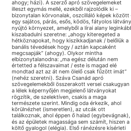
ahogy; házi). A szerző apró szövegelemeket
illeszt egymás mellé, ezekből rajzolódik ki –
bizonytalan körvonalak, oszcilláló képek között 
egy sajátos, párás, esős, ködös, fátyolos látvány
nyújtó környezet, amelyből a lírai alany leginkáb
kiszabadulni szeretne: „ahogy kiteregeted a
hétköznapokat, hogy kiszikkadjanak / belőlük a
banális tévedések hogy / aztán kapcaként
megcsapják” (ahogy). Olykor mintha
elbizonytalanodna: „ma egész délután nem
értetted a félszavaimat / este is magad elé
mondtad azt az át nem ölelő csak fűzött imát”
(nehéz szeretni). Száva Csanád apró
szövegelemekből összerakott versei csakugyan
a lélek képernyőjén megjelenő látványokat
rögzítik, de szelektíven, csakis a maga
természete szerint. Mindig oda érkezik, ahol
körülnézhet (ismeretlen), az utcák ott
találkoznak, ahol éppen ő halad (egybevágnak),
és az épületek magassága sem számít, hiszen a
költő gyalogol (elégia). Első ránézésre kísérleti