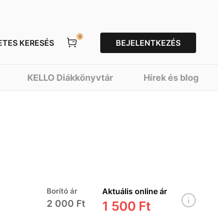
0
ETES KERESÉS
BEJELENTKEZÉS
KELLO Diákkönyvtár
Hírek és blog
Borító ár
Aktuális online ár
2 000 Ft
1 500 Ft