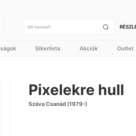
RÉSZL
nságok
Sikerlista
Akciók
Outlet
Pixelekre hull
Száva Csanád (1979-)