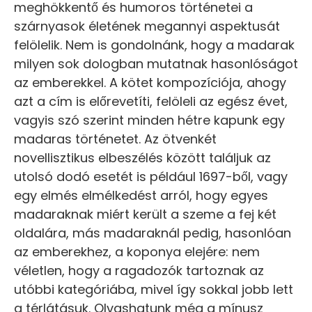
meghökkentő és humoros történetei a
szárnyasok életének megannyi aspektusát
felölelik. Nem is gondolnánk, hogy a madarak
milyen sok dologban mutatnak hasonlóságot
az emberekkel. A kötet kompozíciója, ahogy
azt a cím is előrevetíti, felöleli az egész évet,
vagyis szó szerint minden hétre kapunk egy
madaras történetet. Az ötvenkét
novellisztikus elbeszélés között találjuk az
utolsó dodó esetét is például 1697-ből, vagy
egy elmés elmélkedést arról, hogy egyes
madaraknak miért került a szeme a fej két
oldalára, más madaraknál pedig, hasonlóan
az emberekhez, a koponya elejére: nem
véletlen, hogy a ragadozók tartoznak az
utóbbi kategóriába, mivel így sokkal jobb lett
a térlátásuk. Olvashatunk még a mínusz