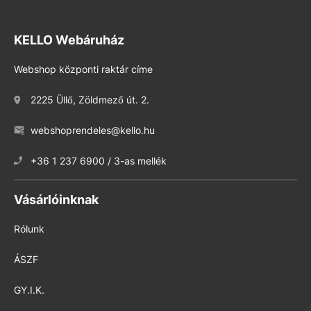
KELLO Webáruház
Webshop központi raktár címe
2225 Üllő, Zöldmező út. 2.
webshoprendeles@kello.hu
+36 1 237 6900 / 3-as mellék
Vásárlóinknak
Rólunk
ÁSZF
GY.I.K.