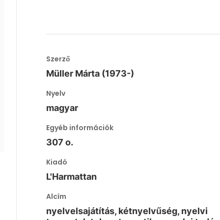
Szerző
Müller Márta (1973-)
Nyelv
magyar
Egyéb információk
307 o.
Kiadó
L'Harmattan
Alcím
nyelvelsajátítás, kétnyelvűség, nyelvi