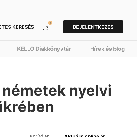
0
ETES KERESÉS
BEJELENTKEZÉS
KELLO Diákkönyvtár
Hírek és blog
 németek nyelvi
tükrében
Borító ár
Aktuális online ár