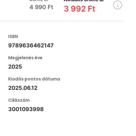
4 990 Ft
3 992 Ft
ISBN
9789636462147
Megjelenés éve
2025
Kiadás pontos dátuma
2025.06.12
Cikkszám
3001093998