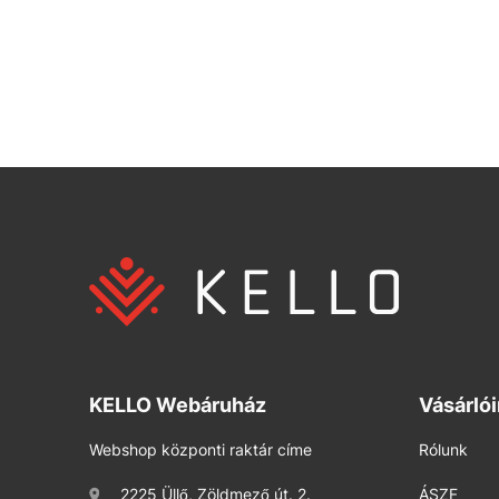
KELLO Webáruház
Vásárló
Webshop központi raktár címe
Rólunk
2225 Üllő, Zöldmező út. 2.
ÁSZF