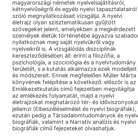
magyarországi németek nyelvelsajátításról,
kétnyelvűségről és egyéb nyelvi tapasztalatairól
szóló megnyilatkozásait vizsgálja. A nyelvi
életrajz olyan szisztematikusan gyűjtött
szövegeket jelent, amelyekben a megkérdezett
személyek életük történetébe ágyazva szabado
nyilatkoznak meg saját nyelvükről vagy
nyelveikről is. A vizsgálódás diszciplínák
kereszteződésében áll: érinti a filozófia, a
pszichológia, a szociológia és a nyelvtudomány
területét, s a kutatás alkalmazza ezek modelljeit
és módszereit. Ennek megfelelően Müller Márta
könyvének felépítése a következő: először is az
Emlékezetkutatás című fejezetben megvilágítja
az emlékezés folyamatát, majd a nyelvi
életrajzokat meghatározó tér- és időviszonyoka
jellemzi (Elbeszéléselmélet és nyelvi biográfiák),
ezután pedig a Társadalomtudományok és nyelv
biográfiák, valamint a Narratív analízis és nyelvi
biográfiák című fejezeteket olvashatjuk.