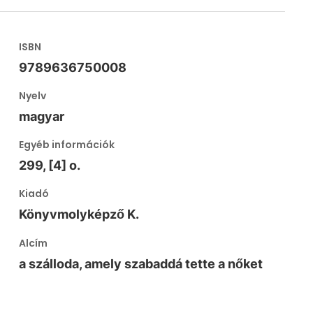
ISBN
9789636750008
Nyelv
magyar
Egyéb információk
299, [4] o.
Kiadó
Könyvmolyképző K.
Alcím
a szálloda, amely szabaddá tette a nőket