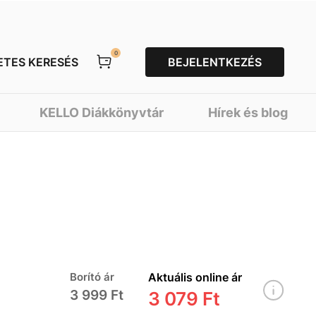
0
ETES KERESÉS
BEJELENTKEZÉS
KELLO Diákkönyvtár
Hírek és blog
Borító ár
Aktuális online ár
3 999 Ft
3 079 Ft