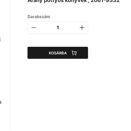
Arany pöttyös könyvek ; 2061-9332
Darabszám
i
KOSÁRBA
a
a