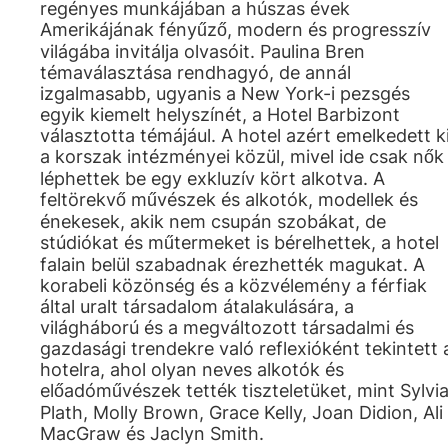
regényes munkájában a húszas évek
Amerikájának fényűző, modern és progresszív
világába invitálja olvasóit. Paulina Bren
témaválasztása rendhagyó, de annál
izgalmasabb, ugyanis a New York-i pezsgés
egyik kiemelt helyszínét, a Hotel Barbizont
választotta témájául. A hotel azért emelkedett k
a korszak intézményei közül, mivel ide csak nők
léphettek be egy exkluzív kört alkotva. A
feltörekvő művészek és alkotók, modellek és
énekesek, akik nem csupán szobákat, de
stúdiókat és műtermeket is bérelhettek, a hotel
falain belül szabadnak érezhették magukat. A
korabeli közönség és a közvélemény a férfiak
által uralt társadalom átalakulására, a
világháború és a megváltozott társadalmi és
gazdasági trendekre való reflexióként tekintett 
hotelra, ahol olyan neves alkotók és
előadóművészek tették tiszteletüket, mint Sylvi
Plath, Molly Brown, Grace Kelly, Joan Didion, Ali
MacGraw és Jaclyn Smith.