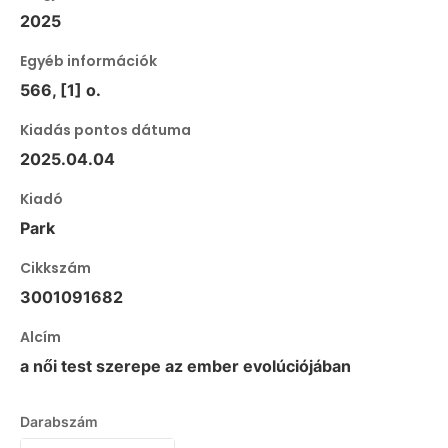
2025
Egyéb információk
566, [1] o.
Kiadás pontos dátuma
2025.04.04
Kiadó
Park
Cikkszám
3001091682
Alcím
a női test szerepe az ember evolúciójában
Darabszám