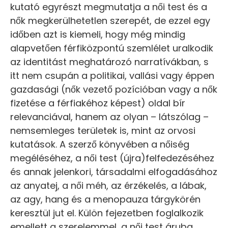
kutató egyrészt megmutatja a női test és a
nők megkerülhetetlen szerepét, de ezzel egy
időben azt is kiemeli, hogy még mindig
alapvetően férfiközpontú szemlélet uralkodik
az identitást meghatározó narratívákban, s
itt nem csupán a politikai, vallási vagy éppen
gazdasági (nők vezető pozícióban vagy a nők
fizetése a férfiakéhoz képest) oldal bír
relevanciával, hanem az olyan – látszólag –
nemsemleges területek is, mint az orvosi
kutatások. A szerző könyvében a nőiség
megéléséhez, a női test (újra)felfedezéséhez
és annak jelenkori, társadalmi elfogadásához
az anyatej, a női méh, az érzékelés, a lábak,
az agy, hang és a menopauza tárgykörén
keresztül jut el. Külön fejezetben foglalkozik
emellett a szerelemmel, a női test áruba