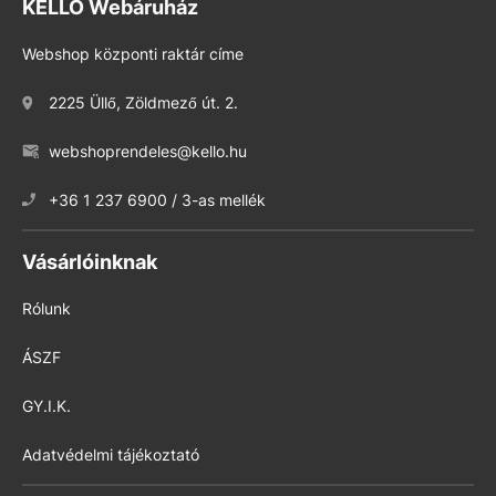
KELLO Webáruház
Webshop központi raktár címe
2225 Üllő, Zöldmező út. 2.
webshoprendeles@kello.hu
+36 1 237 6900 / 3-as mellék
Vásárlóinknak
Rólunk
ÁSZF
GY.I.K.
Adatvédelmi tájékoztató