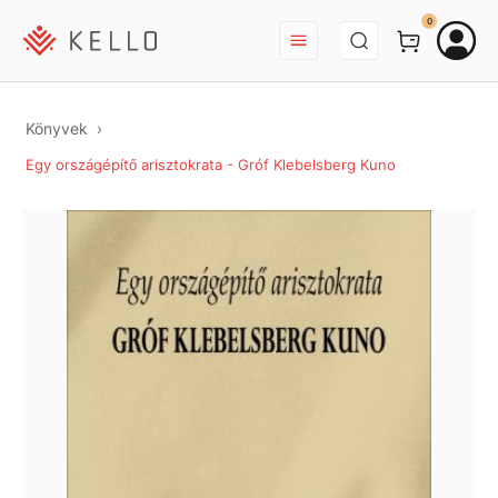
BEJELENTKEZÉS
0
Könyvek
Egy országépítő arisztokrata - Gróf Klebelsberg Kuno