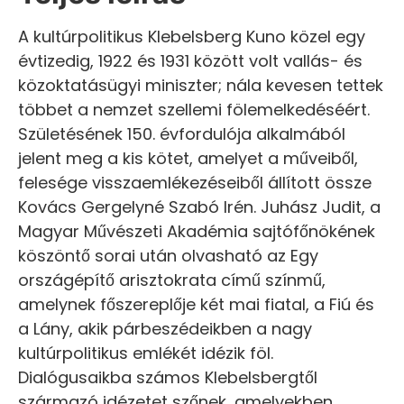
A kultúrpolitikus Klebelsberg Kuno közel egy
évtizedig, 1922 és 1931 között volt vallás- és
közoktatásügyi miniszter; nála kevesen tettek
többet a nemzet szellemi fölemelkedéséért.
Születésének 150. évfordulója alkalmából
jelent meg a kis kötet, amelyet a műveiből,
felesége visszaemlékezéseiből állított össze
Kovács Gergelyné Szabó Irén. Juhász Judit, a
Magyar Művészeti Akadémia sajtófőnökének
köszöntő sorai után olvasható az Egy
országépítő arisztokrata című színmű,
amelynek főszereplője két mai fiatal, a Fiú és
a Lány, akik párbeszédeikben a nagy
kultúrpolitikus emlékét idézik föl.
Dialógusaikba számos Klebelsbergtől
származó idézetet szőnek, amelyekben