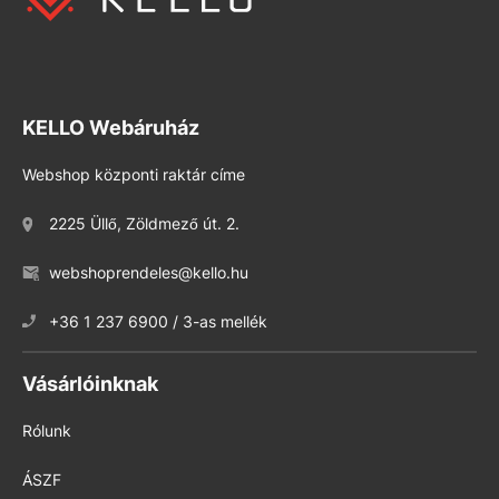
KELLO Webáruház
Webshop központi raktár címe
2225 Üllő, Zöldmező út. 2.
webshoprendeles@kello.hu
+36 1 237 6900 / 3-as mellék
Vásárlóinknak
Rólunk
ÁSZF