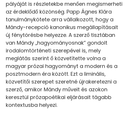
pályáját is részletekbe menően megismerheti
az érdeklődő közönség. Papp Ágnes Klára
tanulmánykötete arra vállalkozott, hogy a
Mándy-recepció kanonikus megállapításait
új fénytörésbe helyezze. A szerző tisztában
van Mándy „hagyományosnak” gondolt
irodalomtörténeti szerepével is, mely
meglátás szerint ő közvetítette volna a
magyar prózai hagyományt a modern és a
posztmodern éra között. Ezt a liminális,
közvetítői szerepet szeretné újrakeretezni a
szerző, amikor Mándy műveit és azokon
keresztül prózapoétikai eljárásait tágabb
kontextusba helyezi.