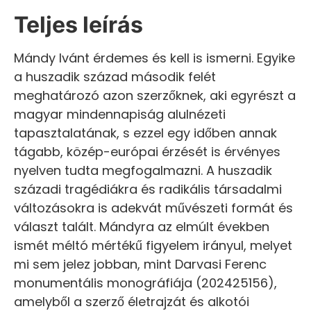
Teljes leírás
Mándy Ivánt érdemes és kell is ismerni. Egyike
a huszadik század második felét
meghatározó azon szerzőknek, aki egyrészt a
magyar mindennapiság alulnézeti
tapasztalatának, s ezzel egy időben annak
tágabb, közép-európai érzését is érvényes
nyelven tudta megfogalmazni. A huszadik
századi tragédiákra és radikális társadalmi
változásokra is adekvát művészeti formát és
választ talált. Mándyra az elmúlt években
ismét méltó mértékű figyelem irányul, melyet
mi sem jelez jobban, mint Darvasi Ferenc
monumentális monográfiája (202425156),
amelyből a szerző életrajzát és alkotói