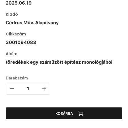
2025.06.19
Kiadó
Cédrus Műv. Alapítvány
Cikkszám
3001094083
Alcím
töredékek egy száműzött építész monológjából
Darabszám
KOSÁRBA